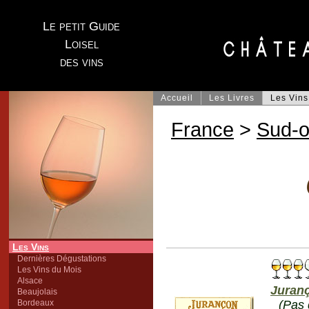
Le petit Guide
Loisel
des vins
Accueil
Les Livres
Les Vins
France
>
Sud-o
Les Vins
Dernières Dégustations
Les Vins du Mois
Alsace
Juran
Beaujolais
Bordeaux
(Pas 