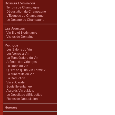
Dossier Champagne
Terroirs de Champagne
Dégustation du Champagne
L'Étiquette du Champagne
Le Dosage du Champagne
Les Articles
Vin Bio et Biodynamie
Visites de Domaine
Pratique
Les Salons du Vin
Les Verres à Vin
La Température du Vin
Arômes des Cépages
La Robe du Vin
Qu'est ce qu'un Vin Fermé ?
La Minéralité du Vin
La Réduction
Vin et Carafe
Bouteille entamée
Accords Vin et Mets
Le Décollage d'Étiquettes
Fiches de Dégustation
Humour