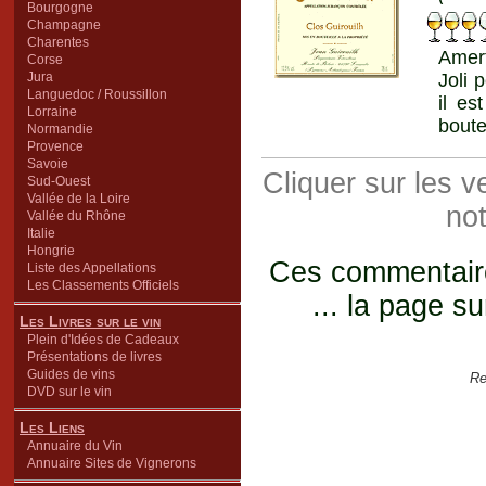
Bourgogne
Champagne
Charentes
Amert
Corse
Jura
Joli 
Languedoc / Roussillon
il es
Lorraine
boute
Normandie
Provence
Savoie
Cliquer sur les 
Sud-Ouest
Vallée de la Loire
not
Vallée du Rhône
Italie
Hongrie
Ces commentaires
Liste des Appellations
Les Classements Officiels
... la page su
Les Livres sur le vin
Plein d'Idées de Cadeaux
Présentations de livres
Guides de vins
Re
DVD sur le vin
Les Liens
Annuaire du Vin
Annuaire Sites de Vignerons