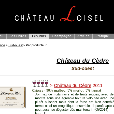
eil
Les Livres
Les Vins
Champagne
Articles
Pratique
ance
>
Sud-ouest
> Par producteur
Château du Cèdre
Sud-ouest
>
Château du Cèdre
2011
Cahors
- 90% malbec, 5% merlot, 5% tannat
Joli nez de fruits noirs et de fruits rouges, avec d
montre sous une agréable texture veloutée avec une 
plutôt puissant mais dont la force est bien contrôlé
forme ainsi un magnifique ensemble. Il paraît apte
peut aussi se déguster dès maintenant. (05/2014)
Prix :
C