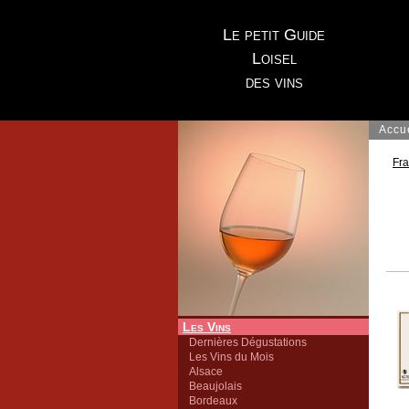
Le petit Guide
Loisel
des vins
Accu
Fr
Les Vins
Dernières Dégustations
Les Vins du Mois
Alsace
Beaujolais
Bordeaux