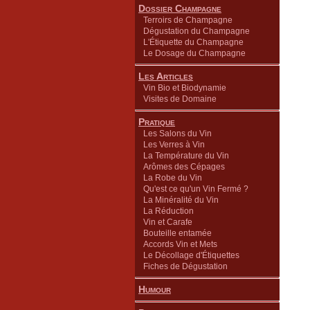
Dossier Champagne
Terroirs de Champagne
Dégustation du Champagne
L'Étiquette du Champagne
Le Dosage du Champagne
Les Articles
Vin Bio et Biodynamie
Visites de Domaine
Pratique
Les Salons du Vin
Les Verres à Vin
La Température du Vin
Arômes des Cépages
La Robe du Vin
Qu'est ce qu'un Vin Fermé ?
La Minéralité du Vin
La Réduction
Vin et Carafe
Bouteille entamée
Accords Vin et Mets
Le Décollage d'Étiquettes
Fiches de Dégustation
Humour