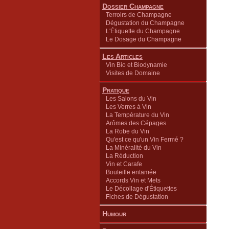
Dossier Champagne
Terroirs de Champagne
Dégustation du Champagne
L'Étiquette du Champagne
Le Dosage du Champagne
Les Articles
Vin Bio et Biodynamie
Visites de Domaine
Pratique
Les Salons du Vin
Les Verres à Vin
La Température du Vin
Arômes des Cépages
La Robe du Vin
Qu'est ce qu'un Vin Fermé ?
La Minéralité du Vin
La Réduction
Vin et Carafe
Bouteille entamée
Accords Vin et Mets
Le Décollage d'Étiquettes
Fiches de Dégustation
Humour