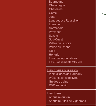
Bourgogne
Champagne
Charentes
Corse
Ces
Jura
Languedoc / Roussillon
Lorraine
Normandie
Provence
Savoie
Sud-Ouest
Vallée de la Loire
Vallée du Rhône
Italie
Hongrie
Liste des Appellations
Les Classements Officiels
Les Livres sur le vin
Plein d'Idées de Cadeaux
Présentations de livres
Guides de vins
DVD sur le vin
Les Liens
Annuaire du Vin
Annuaire Sites de Vignerons