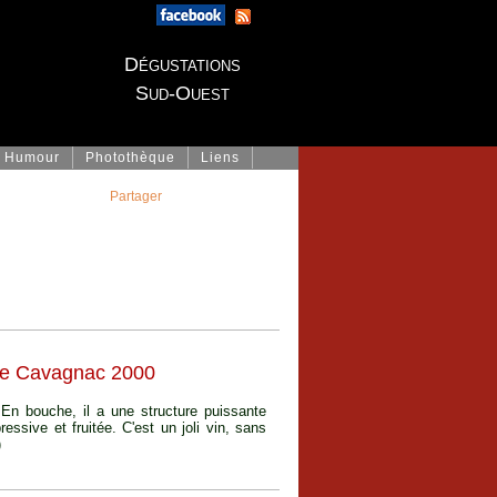
Dégustations
Sud-Ouest
Humour
Photothèque
Liens
Partager
de Cavagnac 2000
. En bouche, il a une structure puissante
essive et fruitée. C'est un joli vin, sans
)