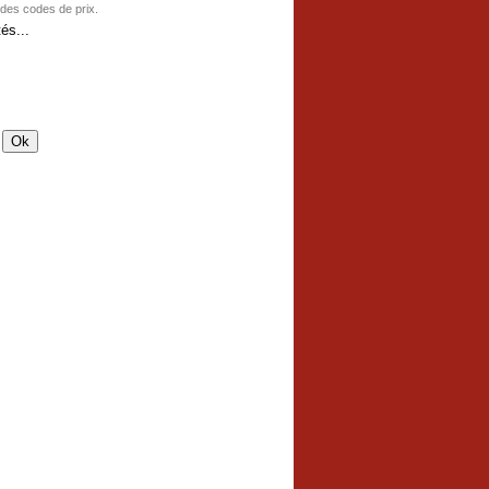
 des codes de prix.
és...