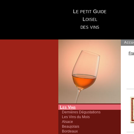
Le petit Guide
Loisel
des vins
Accu
Fr
Les Vins
Dernières Dégustations
Les Vins du Mois
Alsace
Beaujolais
Bordeaux