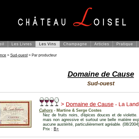
eil
Les Livres
Les Vins
Champagne
Articles
Pratique
ance
>
Sud-ouest
> Par producteur
Domaine de Cause
Sud-ouest
>
Domaine de Cause
- La Lan
Cahors
- Martine & Serge Costes
Nez de fruits noirs, d'épices douces et de violette
mais non agressive et surtout une belle matière expr
aucune austérité, particulièrement agréable. (08/2004
Prix :
B+