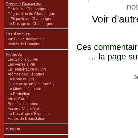
Dossier Champagne
not
Terroirs de Champagne
Dégustation du Champagne
Voir d'aut
L'Étiquette du Champagne
Le Dosage du Champagne
Les Articles
Vin Bio et Biodynamie
Visites de Domaine
Ces commentaires
Pratique
... la page su
Les Salons du Vin
Les Verres à Vin
La Température du Vin
Arômes des Cépages
Re
La Robe du Vin
Qu'est ce qu'un Vin Fermé ?
La Minéralité du Vin
La Réduction
Vin et Carafe
Bouteille entamée
Accords Vin et Mets
Le Décollage d'Étiquettes
Fiches de Dégustation
Humour