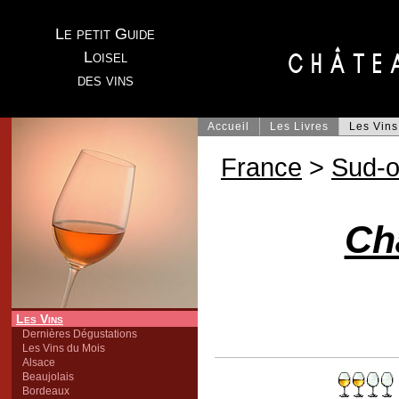
Le petit Guide
Loisel
des vins
Accueil
Les Livres
Les Vins
France
>
Sud-o
Ch
Les Vins
Dernières Dégustations
Les Vins du Mois
Alsace
Beaujolais
Bordeaux