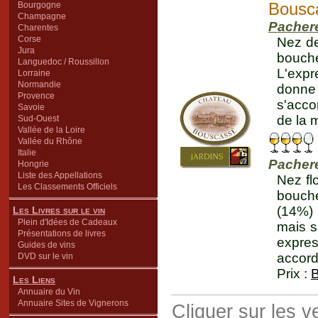
Bousc
Bourgogne
Champagne
Pachere
Charentes
Corse
Nez de
Jura
bouche
Languedoc / Roussillon
L'expr
Lorraine
Normandie
donne
Provence
s'acco
Savoie
de la 
Sud-Ouest
Vallée de la Loire
Vallée du Rhône
Italie
Pachere
Hongrie
Liste des Appellations
Nez fl
Les Classements Officiels
bouche
(14%) 
Les Livres sur le vin
Plein d'Idées de Cadeaux
mais s
Présentations de livres
expres
Guides de vins
accorde
DVD sur le vin
Prix :
Les Liens
Annuaire du Vin
Annuaire Sites de Vignerons
Cliquer sur les 