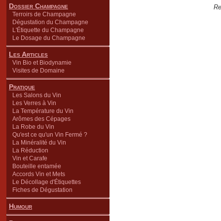
Dossier Champagne
Re
Terroirs de Champagne
Dégustation du Champagne
L'Étiquette du Champagne
Le Dosage du Champagne
Les Articles
Vin Bio et Biodynamie
Visites de Domaine
Pratique
Les Salons du Vin
Les Verres à Vin
La Température du Vin
Arômes des Cépages
La Robe du Vin
Qu'est ce qu'un Vin Fermé ?
La Minéralité du Vin
La Réduction
Vin et Carafe
Bouteille entamée
Accords Vin et Mets
Le Décollage d'Étiquettes
Fiches de Dégustation
Humour