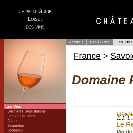
Le petit Guide
Loisel
des vins
Accueil
Les Livres
Les Vins
France
>
Savoi
Domaine P
Les Vins
Dernières Dégustations
Les Vins du Mois
Alsace
Le R
Beaujolais
Bordeaux
Vin de