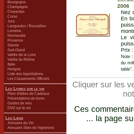
Bourgogne
2006
Champagne
Nez d
Charentes
Corse
En bo
Jura
puiss
Languedoc / Roussillon
montr
Lorraine
Normandie
Le v
Provence
puiss
Savoie
Prix 
Sud-Ouest
Vallée de la Loire
Note :
Vallée du Rhône
du mil
Italie
table".
Hongrie
Liste des Appellations
Les Classements Officiels
Cliquer sur les 
Les Livres sur le vin
not
Plein d'Idées de Cadeaux
Présentations de livres
Guides de vins
Ces commentaires
DVD sur le vin
... la page su
Les Liens
Annuaire du Vin
Annuaire Sites de Vignerons