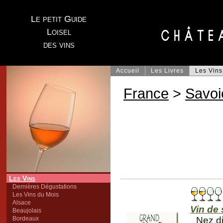
Le petit Guide
Loisel
des vins
Accueil
Les Livres
Les Vins
France
>
Savoi
Les Vins
Dernières Dégustations
Les Vins du Mois
Alsace
Vin de
Beaujolais
Bordeaux
Nez di