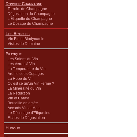
Dossier Champagne
Terroirs de Champagne
Dégustation du Champagne
L'Étiquette du Champagne
Le Dosage du Champagne
Les Articles
Vin Bio et Biodynamie
Visites de Domaine
Pratique
Les Salons du Vin
Les Verres à Vin
La Température du Vin
Arômes des Cépages
La Robe du Vin
Qu'est ce qu'un Vin Fermé ?
La Minéralité du Vin
La Réduction
Vin et Carafe
Bouteille entamée
Accords Vin et Mets
Le Décollage d'Étiquettes
Fiches de Dégustation
Humour