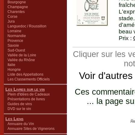
Bourgogne
fraîc
Champagne
L'expr
Charentes
Corse
stade
Jura
d'amél
Languedoc / Roussillon
beau v
Lorraine
Normandie
Prix :
Provence
Savoie
Sud-Ouest
Cliquer sur les 
Vallée de la Loire
Vallée du Rhône
not
Italie
Hongrie
Voir d'autres
Liste des Appellations
Les Classements Officiels
Les Livres sur le vin
Ces commentaires
Plein d'Idées de Cadeaux
... la page su
Présentations de livres
Guides de vins
DVD sur le vin
Les Liens
Re
Annuaire du Vin
Annuaire Sites de Vignerons