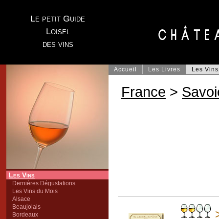
Le petit Guide
Loisel
des vins
Accueil
Les Livres
Les Vins
France
>
Savoi
Les Vins
Dernières Dégustations
Les Vins du Mois
Alsace
Beaujolais
Bordeaux