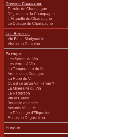
Dossier Champagne
Terroirs de Champagne
Dégustation du Champagne
L'Étiquette du Champagne
Le Dosage du Champagne
Les Articles
Vin Bio et Biodynamie
Visites de Domaine
Pratique
Les Salons du Vin
Les Verres à Vin
La Température du Vin
Arômes des Cépages
La Robe du Vin
Qu'est ce qu'un Vin Fermé ?
La Minéralité du Vin
La Réduction
Vin et Carafe
Bouteille entamée
Accords Vin et Mets
Le Décollage d'Étiquettes
Fiches de Dégustation
Humour