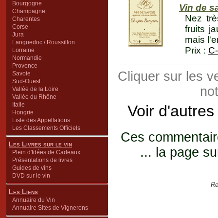
Bourgogne
Vin de s
Champagne
Nez trè
Charentes
Corse
fruits j
Jura
mais l'
Languedoc / Roussillon
Prix :
C-
Lorraine
Normandie
Provence
Cliquer sur les 
Savoie
Sud-Ouest
not
Vallée de la Loire
Vallée du Rhône
Italie
Voir d'autres
Hongrie
Liste des Appellations
Les Classements Officiels
Ces commentaires
Les Livres sur le vin
... la page su
Plein d'Idées de Cadeaux
Présentations de livres
Guides de vins
DVD sur le vin
Re
Les Liens
Annuaire du Vin
Annuaire Sites de Vignerons