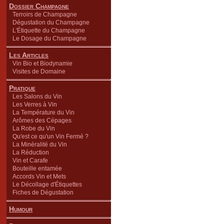
Dossier Champagne
Terroirs de Champagne
Dégustation du Champagne
L'Étiquette du Champagne
Le Dosage du Champagne
Les Articles
Vin Bio et Biodynamie
Visites de Domaine
Pratique
Les Salons du Vin
Les Verres à Vin
La Température du Vin
Arômes des Cépages
La Robe du Vin
Qu'est ce qu'un Vin Fermé ?
La Minéralité du Vin
La Réduction
Vin et Carafe
Bouteille entamée
Accords Vin et Mets
Le Décollage d'Étiquettes
Fiches de Dégustation
Humour