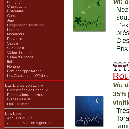
Vin d
Bourgogne
Champagne
Nez 
Charentes
sou
Corse
Jura
L'e
Languedoc / Roussillon
Lorraine
pré
Normandie
Provence
C'es
Savoie
Prix
Sud-Ouest
Vallée de la Loire
Vallée du Rhône
Italie
Hongrie
Liste des Appellations
Rou
Les Classements Officiels
Vin d
Les Livres sur le vin
Plein d'Idées de Cadeaux
35% 
Présentations de livres
Guides de vins
vini
DVD sur le vin
Très
Les Liens
flor
Annuaire du Vin
Annuaire Sites de Vignerons
tan