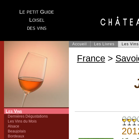
Le petit Guide
Loisel
des vins
Accueil
Les Livres
Les Vins
France
>
Savoi
Les Vins
Dernières Dégustations
Les Vins du Mois
Alsace
201
Beaujolais
Bordeaux