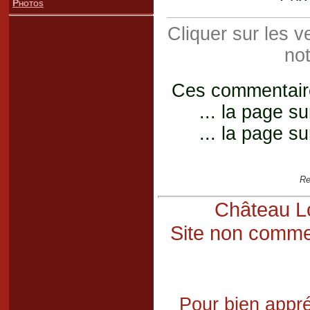
Photos
Cliquer sur les 
not
Ces commentaires
... la page su
... la page su
Re
Château Lo
Site non commer
Pour bien appré