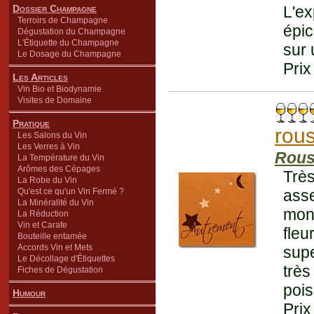
Dossier Champagne
L'ex
Terroirs de Champagne
épic
Dégustation du Champagne
L'Étiquette du Champagne
sur 
Le Dosage du Champagne
Prix
Les Articles
Vin Bio et Biodynamie
Visites de Domaine
Pratique
rous
Les Salons du Vin
Les Verres à Vin
Rous
La Température du Vin
Arômes des Cépages
Très
La Robe du Vin
Qu'est ce qu'un Vin Fermé ?
ass
La Minéralité du Vin
mont
La Réduction
Vin et Carafe
fle
Bouteille entamée
Accords Vin et Mets
sup
Le Décollage d'Étiquettes
trè
Fiches de Dégustation
pois
Humour
Prix