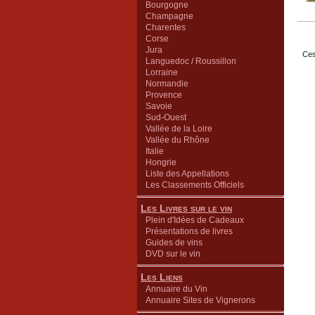
Bourgogne
Champagne
Charentes
Corse
Jura
Ces
Languedoc / Roussillon
Lorraine
Normandie
Provence
Savoie
Sud-Ouest
Vallée de la Loire
Vallée du Rhône
Italie
Hongrie
Liste des Appellations
Les Classements Officiels
Les Livres sur le vin
Plein d'Idées de Cadeaux
Présentations de livres
Guides de vins
DVD sur le vin
Les Liens
Annuaire du Vin
Annuaire Sites de Vignerons