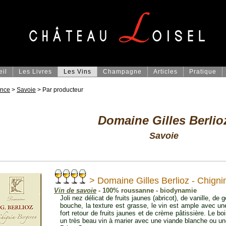
eil
Les Livres
Les Vins
Champagne
Articles
Pratique
ance
>
Savoie
> Par producteur
Domaine Gilles Berlio
Savoie
> Domaine Gilles Berlioz - Chign
Vin de savoie
- 100% roussanne - biodynamie
Joli nez délicat de fruits jaunes (abricot), de vanille, de
bouche, la texture est grasse, le vin est ample avec u
fort retour de fruits jaunes et de crème pâtissière. Le bo
un très beau vin à marier avec une viande blanche ou une