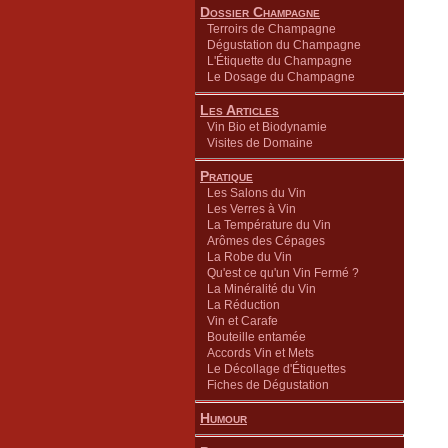
Dossier Champagne
Terroirs de Champagne
Dégustation du Champagne
L'Étiquette du Champagne
Le Dosage du Champagne
Les Articles
Vin Bio et Biodynamie
Visites de Domaine
Pratique
Les Salons du Vin
Les Verres à Vin
La Température du Vin
Arômes des Cépages
La Robe du Vin
Qu'est ce qu'un Vin Fermé ?
La Minéralité du Vin
La Réduction
Vin et Carafe
Bouteille entamée
Accords Vin et Mets
Le Décollage d'Étiquettes
Fiches de Dégustation
Humour