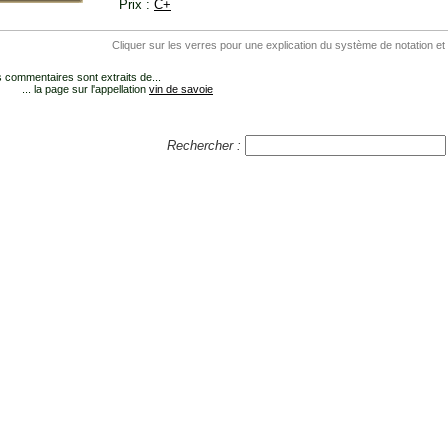
Prix :
C+
Cliquer sur les verres pour une explication du système de notation et
 commentaires sont extraits de...
... la page sur l'appellation
vin de savoie
Rechercher :