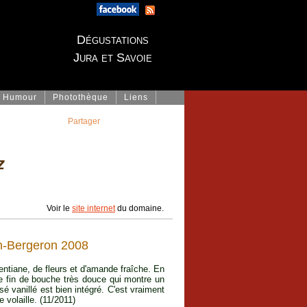
Dégustations
Jura et Savoie
Humour
Photothèque
Liens
Partager
z
Voir le
site internet
du domaine.
in-Bergeron 2008
 gentiane, de fleurs et d'amande fraîche. En
ne fin de bouche très douce qui montre un
isé vanillé est bien intégré. C'est vraiment
 volaille. (11/2011)