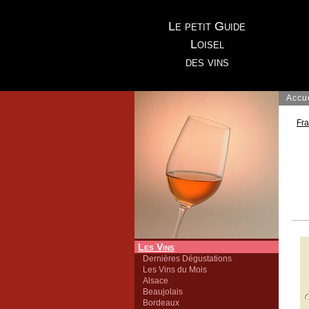
Le petit Guide
Loisel
des vins
Accu
Fr
Les Vins
Dernières Dégustations
Les Vins du Mois
Alsace
Beaujolais
Bordeaux