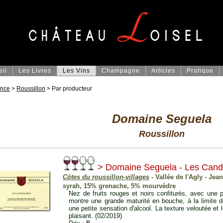
eil
Les Livres
Les Vins
Champagne
Articles
Pratique
ance
>
Roussillon
> Par producteur
Domaine Seguela
Roussillon
> Domaine Seguela - Les Cand
Côtes du roussillon-villages
- Vallée de l'Agly - Je
syrah, 15% grenache, 5% mourvèdre
Nez de fruits rouges et noirs confiturés, avec une pe
montre une grande maturité en bouche, à la limite de
une petite sensation d'alcool. La texture veloutée et 
plaisant. (02/2019)