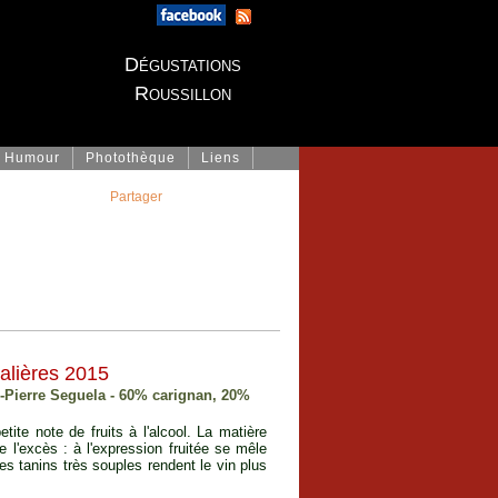
Dégustations
Roussillon
Humour
Photothèque
Liens
Partager
alières 2015
an-Pierre Seguela - 60% carignan, 20%
tite note de fruits à l'alcool. La matière
 l'excès : à l'expression fruitée se mêle
les tanins très souples rendent le vin plus