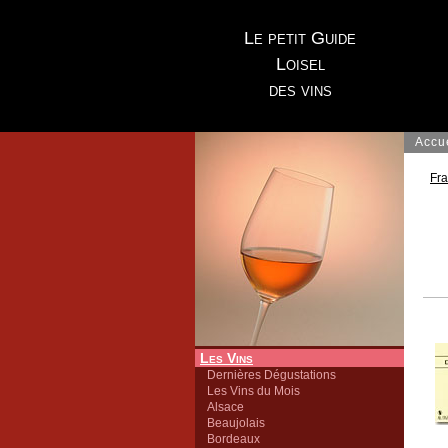
Le petit Guide
Loisel
des vins
Accu
Fr
Les Vins
Dernières Dégustations
Les Vins du Mois
Alsace
Beaujolais
Bordeaux