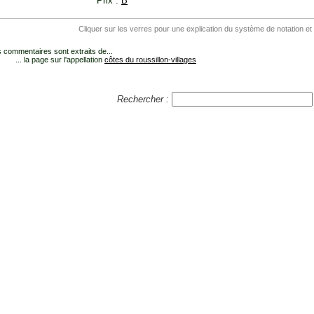
Prix :
B
Cliquer sur les verres pour une explication du système de notation et
 commentaires sont extraits de...
... la page sur l'appellation
côtes du roussillon-villages
Rechercher :