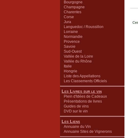
Bourgogne
Champagne
Charentes
Corse
Jura
Ces
Languedoc / Roussillon
Lorraine
Normandie
Provence
Savoie
Sud-Ouest
Vallée de la Loire
Vallée du Rhône
Italie
Hongrie
Liste des Appellations
Les Classements Officiels
Les Livres sur le vin
Plein d'Idées de Cadeaux
Présentations de livres
Guides de vins
DVD sur le vin
Les Liens
Annuaire du Vin
Annuaire Sites de Vignerons