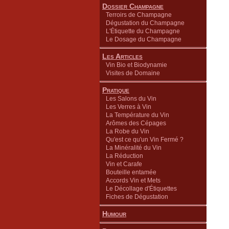
Dossier Champagne
Terroirs de Champagne
Dégustation du Champagne
L'Étiquette du Champagne
Le Dosage du Champagne
Les Articles
Vin Bio et Biodynamie
Visites de Domaine
Pratique
Les Salons du Vin
Les Verres à Vin
La Température du Vin
Arômes des Cépages
La Robe du Vin
Qu'est ce qu'un Vin Fermé ?
La Minéralité du Vin
La Réduction
Vin et Carafe
Bouteille entamée
Accords Vin et Mets
Le Décollage d'Étiquettes
Fiches de Dégustation
Humour