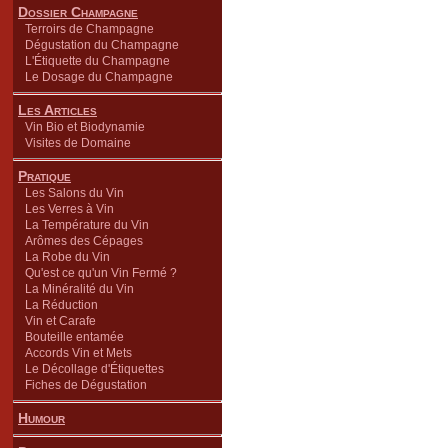
Dossier Champagne
Terroirs de Champagne
Dégustation du Champagne
L'Étiquette du Champagne
Le Dosage du Champagne
Les Articles
Vin Bio et Biodynamie
Visites de Domaine
Pratique
Les Salons du Vin
Les Verres à Vin
La Température du Vin
Arômes des Cépages
La Robe du Vin
Qu'est ce qu'un Vin Fermé ?
La Minéralité du Vin
La Réduction
Vin et Carafe
Bouteille entamée
Accords Vin et Mets
Le Décollage d'Étiquettes
Fiches de Dégustation
Humour