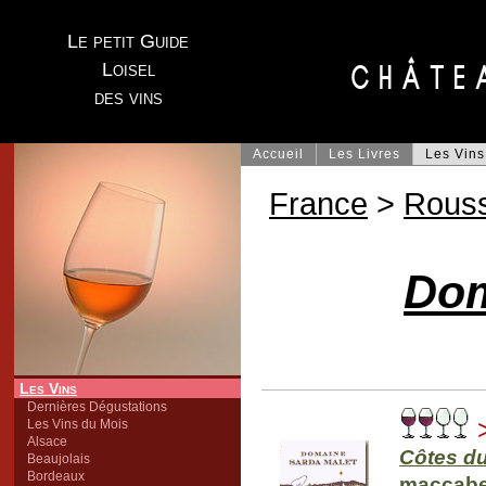
Le petit Guide
Loisel
des vins
Accueil
Les Livres
Les Vins
France
>
Rouss
Dom
Les Vins
Dernières Dégustations
Les Vins du Mois
Alsace
Côtes du
Beaujolais
Bordeaux
maccabe