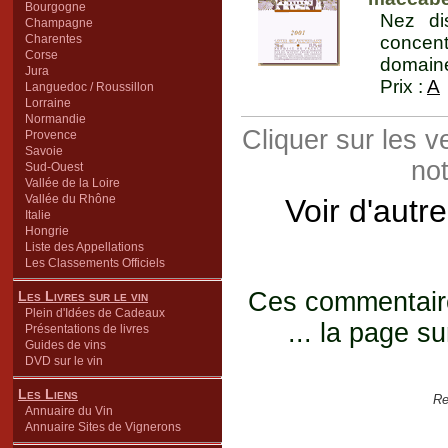
Bourgogne
Nez di
Champagne
Charentes
concen
Corse
domaine
Jura
Prix :
A
Languedoc / Roussillon
Lorraine
Normandie
Cliquer sur les 
Provence
Savoie
not
Sud-Ouest
Vallée de la Loire
Vallée du Rhône
Voir d'autr
Italie
Hongrie
Liste des Appellations
Les Classements Officiels
Ces commentaires
Les Livres sur le vin
Plein d'Idées de Cadeaux
... la page su
Présentations de livres
Guides de vins
DVD sur le vin
Les Liens
Re
Annuaire du Vin
Annuaire Sites de Vignerons