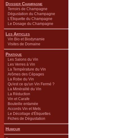
Dossier Champagne
Terroirs de Champagne
Dégustation du Champagne
L'Étiquette du Champagne
Le Dosage du Champagne
Les Articles
Vin Bio et Biodynamie
Visites de Domaine
Pratique
Les Salons du Vin
Les Verres à Vin
La Température du Vin
Arômes des Cépages
La Robe du Vin
Qu'est ce qu'un Vin Fermé ?
La Minéralité du Vin
La Réduction
Vin et Carafe
Bouteille entamée
Accords Vin et Mets
Le Décollage d'Étiquettes
Fiches de Dégustation
Humour