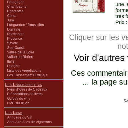
Bourgogne
une 
Champagne
forme
Charentes
très 
Corse
Jura
Prix 
Languedoc / Roussillon
Lorraine
Normandie
Cliquer sur les 
Provence
Savoie
not
Sud-Ouest
Vallée de la Loire
Voir d'autres
Vallée du Rhône
Italie
Hongrie
Liste des Appellations
Ces commentaires
Les Classements Officiels
... la page su
Les Livres sur le vin
Plein d'Idées de Cadeaux
Présentations de livres
Guides de vins
Re
DVD sur le vin
Les Liens
Annuaire du Vin
Annuaire Sites de Vignerons