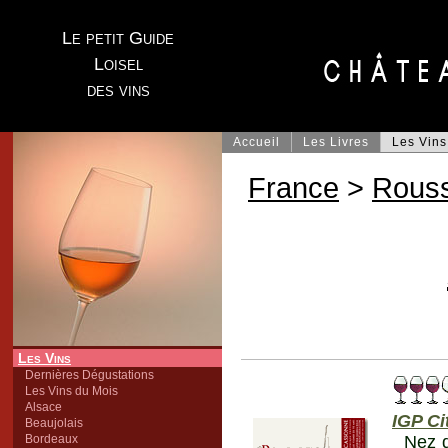
Le petit Guide
Loisel
des vins
Accueil
Les Livres
Les Vins
France
>
Rouss
Les Vins
Dernières Dégustations
Les Vins du Mois
Alsace
IGP Ci
Beaujolais
Bordeaux
Nez d