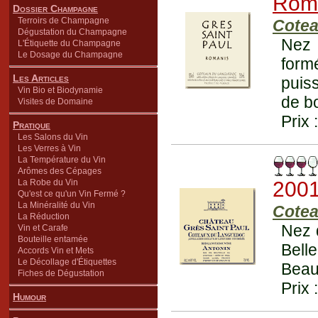
Rom
Dossier Champagne
Terroirs de Champagne
Cotea
Dégustation du Champagne
Nez 
L'Étiquette du Champagne
Le Dosage du Champagne
form
Les Articles
puiss
Vin Bio et Biodynamie
de bo
Visites de Domaine
Prix 
Pratique
Les Salons du Vin
Les Verres à Vin
La Température du Vin
Arômes des Cépages
La Robe du Vin
200
Qu'est ce qu'un Vin Fermé ?
La Minéralité du Vin
Cotea
La Réduction
Nez 
Vin et Carafe
Bouteille entamée
Bell
Accords Vin et Mets
Le Décollage d'Étiquettes
Beau
Fiches de Dégustation
Prix 
Humour