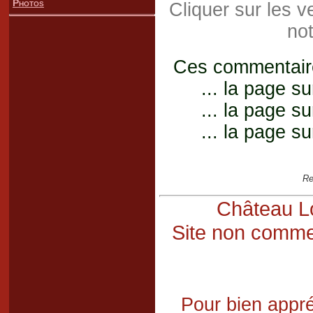
Photos
Cliquer sur les 
not
Ces commentaires
... la page su
... la page su
... la page su
Re
Château Lo
Site non commer
Pour bien appré