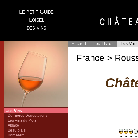
Le petit Guide
Loisel
des vins
Accueil
Les Livres
Les Vins
France
>
Rouss
Chât
Les Vins
Dernières Dégustations
Les Vins du Mois
Alsace
Beaujolais
Bordeaux