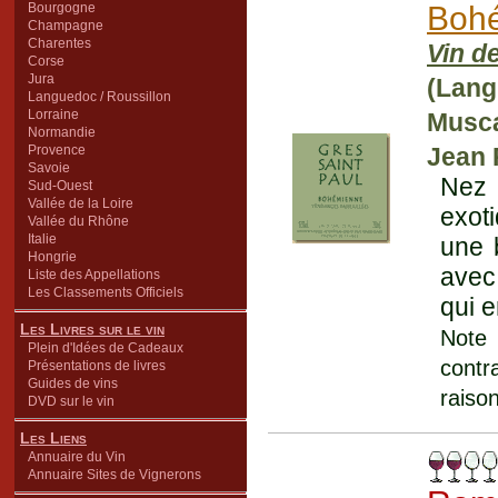
Bourgogne
Boh
Champagne
Charentes
Vin d
Corse
Jura
(Lang
Languedoc / Roussillon
Lorraine
Musca
Normandie
Provence
Jean 
Savoie
Nez 
Sud-Ouest
Vallée de la Loire
exot
Vallée du Rhône
Italie
une 
Hongrie
avec
Liste des Appellations
Les Classements Officiels
qui e
Les Livres sur le vin
Note 
Plein d'Idées de Cadeaux
contr
Présentations de livres
Guides de vins
raison
DVD sur le vin
Les Liens
Annuaire du Vin
Annuaire Sites de Vignerons