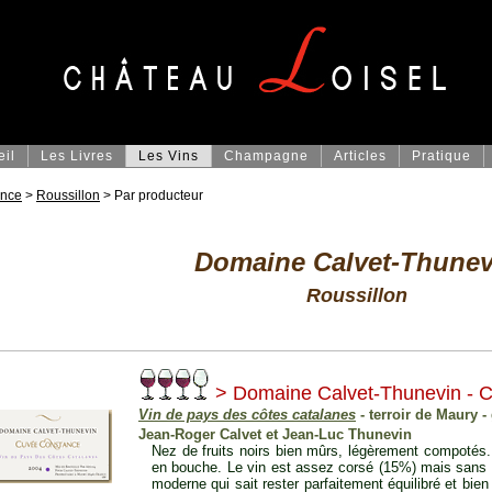
eil
Les Livres
Les Vins
Champagne
Articles
Pratique
ance
>
Roussillon
> Par producteur
Domaine Calvet-Thunev
Roussillon
> Domaine Calvet-Thunevin - 
Vin de pays des côtes catalanes
- terroir de Maury -
Jean-Roger Calvet et Jean-Luc Thunevin
Nez de fruits noirs bien mûrs, légèrement compotés. 
en bouche. Le vin est assez corsé (15%) mais sans a
moderne qui sait rester parfaitement équilibré et b