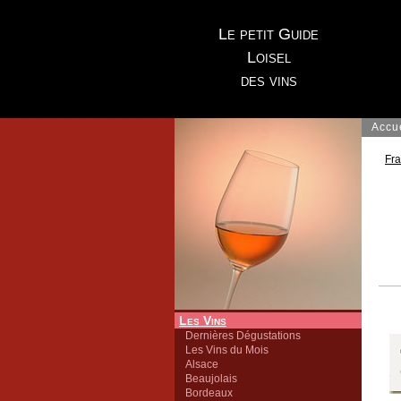
Le petit Guide
Loisel
des vins
Accu
Fr
Les Vins
Dernières Dégustations
Les Vins du Mois
Alsace
Beaujolais
Bordeaux