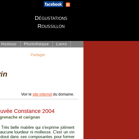
Dégustations
Roussillon
Humour
Photothèque
Liens
Partager
in
Voir le
site internet
du domaine.
Cuvée Constance 2004
 grenache et carignan
Très belle matière qui s'exprime joliment
ucune lourdeur ni mollesse. C'est un vin
ien dosé dans ses composantes pour former