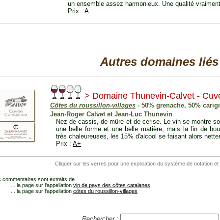
un ensemble assez harmonieux. Une qualité vraiment 
Prix :
A
Autres domaines liés
> Domaine Thunevin-Calvet - Cuv
Côtes du roussillon-villages
- 50% grenache, 50% carig
Jean-Roger Calvet et Jean-Luc Thunevin
Nez de cassis, de mûre et de cerise. Le vin se montre so
une belle forme et une belle matière, mais la fin de bo
très chaleureuses, les 15% d'alcool se faisant alors nette
Prix :
A+
Cliquer sur les verres pour une explication du système de notation et
 commentaires sont extraits de...
... la page sur l'appellation
vin de pays des côtes catalanes
... la page sur l'appellation
côtes du roussillon-villages
Rechercher :