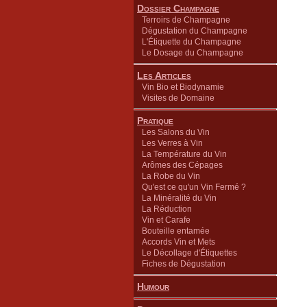
Dossier Champagne
Terroirs de Champagne
Dégustation du Champagne
L'Étiquette du Champagne
Le Dosage du Champagne
Les Articles
Vin Bio et Biodynamie
Visites de Domaine
Pratique
Les Salons du Vin
Les Verres à Vin
La Température du Vin
Arômes des Cépages
La Robe du Vin
Qu'est ce qu'un Vin Fermé ?
La Minéralité du Vin
La Réduction
Vin et Carafe
Bouteille entamée
Accords Vin et Mets
Le Décollage d'Étiquettes
Fiches de Dégustation
Humour