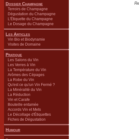
Re
Dossier Champagne
Terroirs de Champagne
Dégustation du Champagne
L'Étiquette du Champagne
Le Dosage du Champagne
Les Articles
Vin Bio et Biodynamie
Visites de Domaine
Pratique
Les Salons du Vin
Les Verres à Vin
La Température du Vin
Arômes des Cépages
La Robe du Vin
Qu'est ce qu'un Vin Fermé ?
La Minéralité du Vin
La Réduction
Vin et Carafe
Bouteille entamée
Accords Vin et Mets
Le Décollage d'Étiquettes
Fiches de Dégustation
Humour