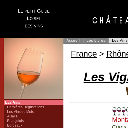
Le petit Guide
Loisel
des vins
Accueil
Les Livres
Les Vins
France
>
Rhôn
Les Vig
Les Vins
Dernières Dégustations
Les Vins du Mois
Alsace
Mont
Beaujolais
Bordeaux
Côtes 