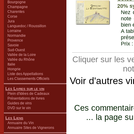
Bourgogne
20% sy
Champagne
Nez d
Charentes
Corse
note 
Jura
bien 
Languedoc / Roussillon
A tab
Lorraine
Normandie
prése
Provence
Prix 
Savoie
Sud-Ouest
Vallée de la Loire
Cliquer sur les 
Vallée du Rhône
Italie
not
Hongrie
Liste des Appellations
Voir d'autres v
Les Classements Officiels
Les Livres sur le vin
Plein d'Idées de Cadeaux
Présentations de livres
Guides de vins
Ces commentaires
DVD sur le vin
... la page su
Les Liens
Annuaire du Vin
Annuaire Sites de Vignerons