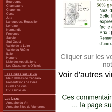
Bourgogne
50% gr
Champagne
Nez d
Charentes
Corse
Belle
Jura
expres
Languedoc / Roussillon
Lorraine
facile
Normandie
Prix :
Provence
Savoie
Remarq
Sud-Ouest
d'une d
Vallée de la Loire
Vallée du Rhône
Italie
Cliquer sur les 
Hongrie
Liste des Appellations
not
Les Classements Officiels
Voir d'autres v
Les Livres sur le vin
Plein d'Idées de Cadeaux
Présentations de livres
Guides de vins
DVD sur le vin
Ces commentaires
Les Liens
Annuaire du Vin
... la page su
Annuaire Sites de Vignerons