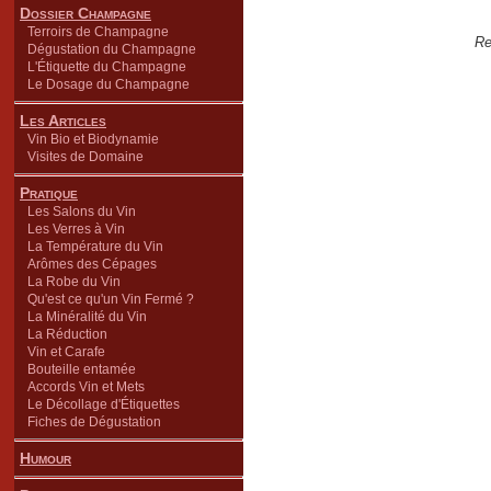
Dossier Champagne
Terroirs de Champagne
Re
Dégustation du Champagne
L'Étiquette du Champagne
Le Dosage du Champagne
Les Articles
Vin Bio et Biodynamie
Visites de Domaine
Pratique
Les Salons du Vin
Les Verres à Vin
La Température du Vin
Arômes des Cépages
La Robe du Vin
Qu'est ce qu'un Vin Fermé ?
La Minéralité du Vin
La Réduction
Vin et Carafe
Bouteille entamée
Accords Vin et Mets
Le Décollage d'Étiquettes
Fiches de Dégustation
Humour