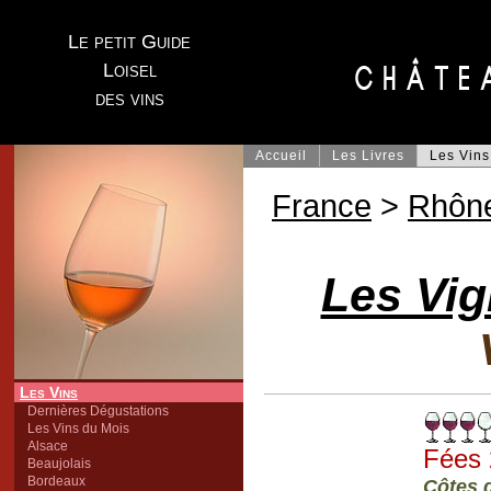
Le petit Guide
Loisel
des vins
Accueil
Les Livres
Les Vins
France
>
Rhôn
Les Vig
Les Vins
Dernières Dégustations
Les Vins du Mois
Alsace
Fées
Beaujolais
Bordeaux
Côtes 