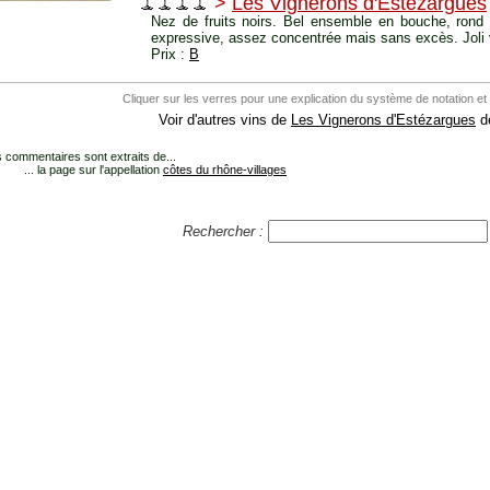
>
Les Vignerons d'Estézargues
Nez de fruits noirs. Bel ensemble en bouche, rond 
expressive, assez concentrée mais sans excès. Joli 
Prix :
B
Cliquer sur les verres pour une explication du système de notation et
Voir d'autres vins de
Les Vignerons d'Estézargues
dé
 commentaires sont extraits de...
... la page sur l'appellation
côtes du rhône-villages
Rechercher :