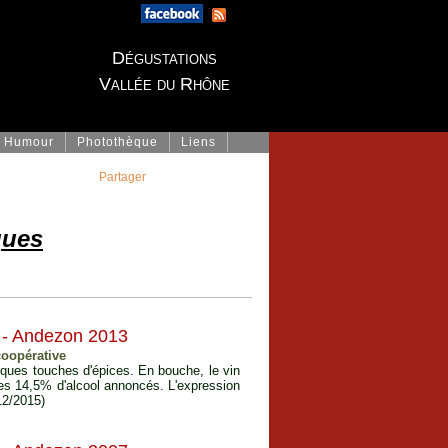
Dégustations
Vallée du Rhône
Humour
Photothèque
Liens
Partager
gues
- Andezon 2013
coopérative
lques touches d'épices. En bouche, le vin
 les 14,5% d'alcool annoncés. L'expression
(12/2015)