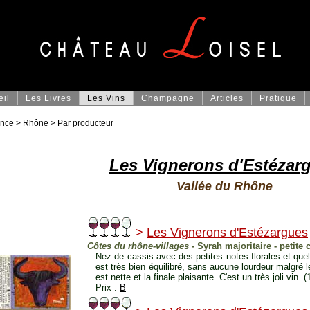
eil
Les Livres
Les Vins
Champagne
Articles
Pratique
ance
>
Rhône
> Par producteur
Les Vignerons d'Estézar
Vallée du Rhône
>
Les Vignerons d'Estézargues
Côtes du rhône-villages
- Syrah majoritaire - petite 
Nez de cassis avec des petites notes florales et que
est très bien équilibré, sans aucune lourdeur malgré
est nette et la finale plaisante. C'est un très joli vin. 
Prix :
B