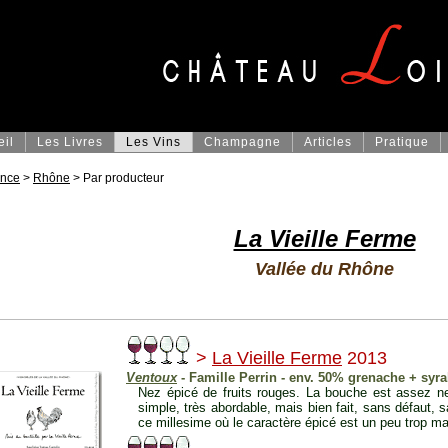
eil
Les Livres
Les Vins
Champagne
Articles
Pratique
ance
>
Rhône
> Par producteur
La Vieille Ferme
Vallée du Rhône
>
La Vieille Ferme
2013
Ventoux
- Famille Perrin - env. 50% grenache + syra
Nez épicé de fruits rouges. La bouche est assez net
simple, très abordable, mais bien fait, sans défaut,
ce millesime où le caractère épicé est un peu trop ma