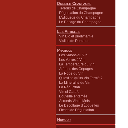
Dossier Champagne
Terroirs de Champagne
Dégustation du Champagne
L'Étiquette du Champagne
Le Dosage du Champagne
Les Articles
Vin Bio et Biodynamie
Visites de Domaine
Pratique
Les Salons du Vin
Les Verres à Vin
La Température du Vin
Arômes des Cépages
La Robe du Vin
Qu'est ce qu'un Vin Fermé ?
La Minéralité du Vin
La Réduction
Vin et Carafe
Bouteille entamée
Accords Vin et Mets
Le Décollage d'Étiquettes
Fiches de Dégustation
Humour