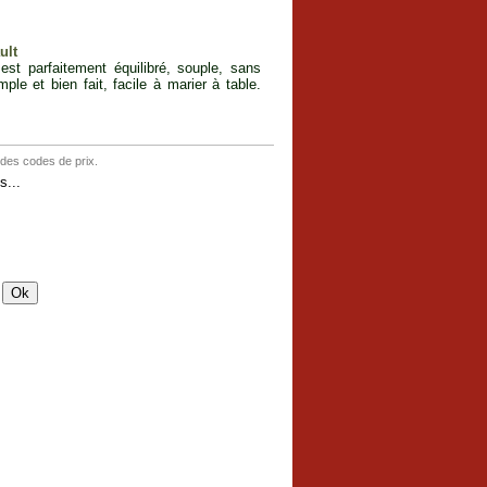
ult
st parfaitement équilibré, souple, sans
ple et bien fait, facile à marier à table.
 des codes de prix.
...