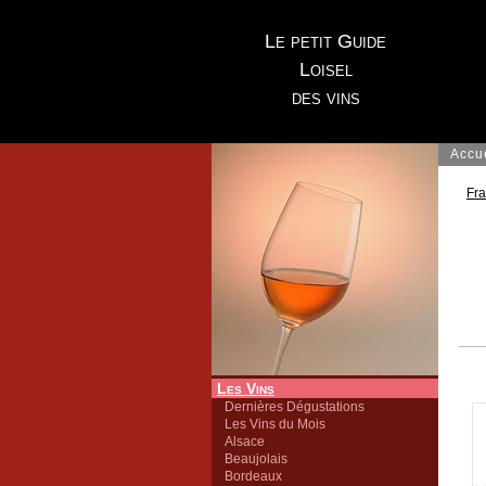
Le petit Guide
Loisel
des vins
Accu
Fr
Les Vins
Dernières Dégustations
Les Vins du Mois
Alsace
Beaujolais
Bordeaux