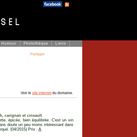
Humour
Photothèque
Liens
Partager
Voir le
site internet
du domaine.
h, carignan et cinsault
te, épicée, bien équilibrée. C'est un vin
 sans doute un peu moins intéressant dans
rqué. (04/2015) Prix :
A