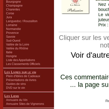
Bourgogne
Nez d
Champagne
bouch
Charentes
Corse
Le vi
Jura
juteu
Languedoc / Roussillon
Prix 
Lorraine
Normandie
Provence
Cliquer sur les 
Savoie
Sud-Ouest
not
Vallée de la Loire
Vallée du Rhône
Italie
Voir d'autr
Hongrie
Liste des Appellations
Les Classements Officiels
Les Livres sur le vin
Ces commentaires
Plein d'Idées de Cadeaux
Présentations de livres
... la page su
Guides de vins
DVD sur le vin
Les Liens
Annuaire du Vin
Re
Annuaire Sites de Vignerons