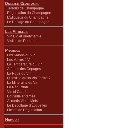
Dossier Champagne
Terroirs de Champagne
Dégustation du Champagne
L'Étiquette du Champagne
Le Dosage du Champagne
Les Articles
Vin Bio et Biodynamie
Visites de Domaine
Pratique
Les Salons du Vin
Les Verres à Vin
La Température du Vin
Arômes des Cépages
La Robe du Vin
Qu'est ce qu'un Vin Fermé ?
La Minéralité du Vin
La Réduction
Vin et Carafe
Bouteille entamée
Accords Vin et Mets
Le Décollage d'Étiquettes
Fiches de Dégustation
Humour