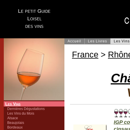
Le petit Guide
Loisel
des vins
Accueil
Les Livres
Les Vins
France
>
Rhôn
Châ
Les Vins
Dernières Dégustations
Les Vins du Mois
Alsace
IGP co
Beaujolais
Bordeaux
cinsau