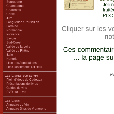
Bourgogne
Joli 
Champagne
fruit
Charentes
Corse
Prix 
Jura
Languedoc / Roussillon
Lorraine
Cliquer sur les 
Normandie
Provence
not
Savoie
Sud-Ouest
Vallée de la Loire
Ces commentaires
Vallée du Rhône
Italie
... la page su
Hongrie
Liste des Appellations
Les Classements Officiels
Re
Les Livres sur le vin
Plein d'Idées de Cadeaux
Présentations de livres
Guides de vins
DVD sur le vin
Les Liens
Annuaire du Vin
Annuaire Sites de Vignerons