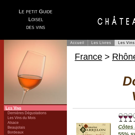
Le petit Guide
Loisel
des vins
Accueil
Les Livres
Les Vins
France
>
Rhôn
D
Les Vins
Dernières Dégustations
Les Vins du Mois
Alsace
Côtes
Beaujolais
Bordeaux
55% sy