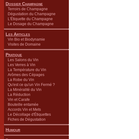
Dossier Champagne
Terroirs de Champagne
Dégustation du Champagne
L'Étiquette du Champagne
Le Dosage du Champagne
Les Articles
Vin Bio et Biodynamie
Visites de Domaine
Pratique
Les Salons du Vin
Les Verres à Vin
La Température du Vin
Arômes des Cépages
La Robe du Vin
Qu'est ce qu'un Vin Fermé ?
La Minéralité du Vin
La Réduction
Vin et Carafe
Bouteille entamée
Accords Vin et Mets
Le Décollage d'Étiquettes
Fiches de Dégustation
Humour