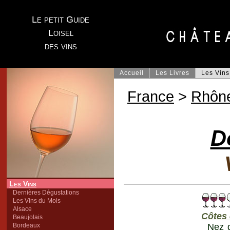
Le petit Guide
Loisel
des vins
Accueil
Les Livres
Les Vins
France
>
Rhôn
D
Les Vins
Dernières Dégustations
Les Vins du Mois
Alsace
Côtes
Beaujolais
Bordeaux
Nez d