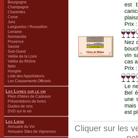
Bourgogne
est 
Champagne
canic
Charentes
plais
Corse
Jura
Prix 
Languedoc / Roussillon
Lorraine
Normandie
Nez d
Provence
Savoie
bouch
Sud-Ouest
vin s
Vallée de la Loire
cas a
Vallée du Rhône
Italie
Prix 
Hongrie
Liste des Appellations
Les Classements Officiels
Le ne
Les Livres sur le vin
Bel é
Plein d'Idées de Cadeaux
une s
Présentations de livres
mais 
Guides de vins
DVD sur le vin
est p
Les Liens
Cliquer sur les 
Annuaire du Vin
Annuaire Sites de Vignerons