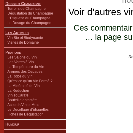
not
Dossier Champagne
Terroirs de Champagne
Voir d'autres v
Dégustation du Champagne
L'Étiquette du Champagne
Le Dosage du Champagne
Ces commentaires
Les Articles
... la page su
Vin Bio et Biodynamie
Visites de Domaine
Pratique
Re
Les Salons du Vin
Les Verres à Vin
La Température du Vin
Arômes des Cépages
La Robe du Vin
Qu'est ce qu'un Vin Fermé ?
La Minéralité du Vin
La Réduction
Vin et Carafe
Bouteille entamée
Accords Vin et Mets
Le Décollage d'Étiquettes
Fiches de Dégustation
Humour