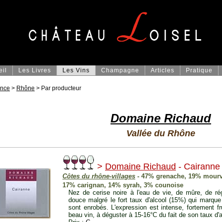
eil
Les Livres
Les Vins
Champagne
Articles
Pratique
ance
>
Rhône
> Par producteur
Domaine Richaud
Vallée du Rhône
>
Domaine Richaud
- Cairanne
Côtes du rhône-villages
- 47% grenache, 19% mourv
17% carignan, 14% syrah, 3% counoise
Nez de cerise noire à l'eau de vie, de mûre, de ré
douce malgré le fort taux d'alcool (15%) qui marqu
sont enrobés. L'expression est intense, fortement fr
beau vin, à déguster à 15-16°C du fait de son taux d'a