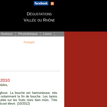
Dégustations
Vallée du Rhône
Humour
Photothèque
Liens
Partager
 2010
èdre,
glisse. La bouche est harmonieuse, très
e notamment la fin de bouche. Les tanins
uitée sur les fruits noirs bien mûrs. Très
lcool élevé. (10/2012)