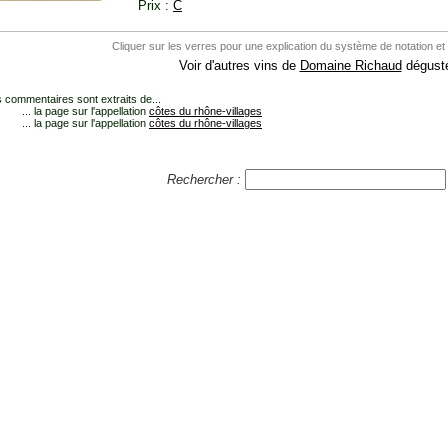
Prix :
C
Cliquer sur les verres pour une explication du système de notation et
Voir d'autres vins de
Domaine Richaud
dégusté
 commentaires sont extraits de...
... la page sur l'appellation
côtes du rhône-villages
... la page sur l'appellation
côtes du rhône-villages
Rechercher :