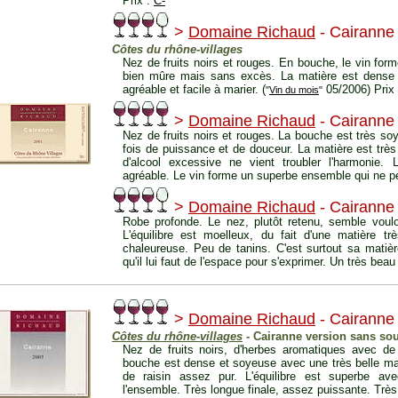
Prix :
C-
>
Domaine Richaud
- Cairanne
Côtes du rhône-villages
Nez de fruits noirs et rouges. En bouche, le vin fo
bien mûre mais sans excès. La matière est dense 
agréable et facile à marier. (
05/2006) Prix
"
Vin du mois
"
>
Domaine Richaud
- Cairanne
Nez de fruits noirs et rouges. La bouche est très so
fois de puissance et de douceur. La matière est trè
d'alcool excessive ne vient troubler l'harmonie. 
agréable. Le vin forme un superbe ensemble qui ne peu
>
Domaine Richaud
- Cairanne
Robe profonde. Le nez, plutôt retenu, semble vouloi
L'équilibre est moelleux, du fait d'une matière
chaleureuse. Peu de tanins. C'est surtout sa matiè
qu'il lui faut de l'espace pour s'exprimer. Un très bea
>
Domaine Richaud
- Cairanne
Côtes du rhône-villages
- Cairanne version sans souf
Nez de fruits noirs, d'herbes aromatiques avec de 
bouche est dense et soyeuse avec une très belle mat
de raisin assez pur. L'équilibre est superbe ave
l'ensemble. Très longue finale, assez puissante. Très