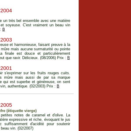
 2004
rme un très bel ensemble avec une matière
et soyeuse. C'est vraiment un beau vin
 :
B
 2003
yeuse et harmonieuse, faisant preuve à la
s mûre mais aucune surmaturité ou pointe
La finale est douce et particulièrement
t que ravir. Délicieux. (08/2006) Prix :
B
 2001
r s'exprimer sur les fruits rouges cuits.
 très mûre mais aussi de par sa marque
re qui est superbe et généreuse, on sent
u vin, authentique. (02/2003) Prix :
B
 2005
re (étiquette vierge)
petites notes de caramel et d'olive. La
ière expressive et riche, évoquant le jus
c suffisamment d'acidité pour soutenir
 beau vin. (02/2007)