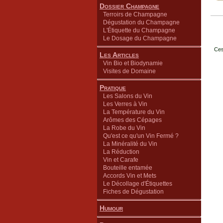
Dossier Champagne
Terroirs de Champagne
Dégustation du Champagne
L'Étiquette du Champagne
Le Dosage du Champagne
Ces
Les Articles
Vin Bio et Biodynamie
Visites de Domaine
Pratique
Les Salons du Vin
Les Verres à Vin
La Température du Vin
Arômes des Cépages
La Robe du Vin
Qu'est ce qu'un Vin Fermé ?
La Minéralité du Vin
La Réduction
Vin et Carafe
Bouteille entamée
Accords Vin et Mets
Le Décollage d'Étiquettes
Fiches de Dégustation
Humour