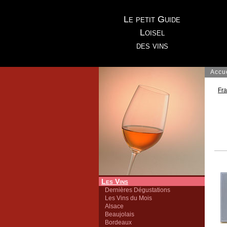
Le petit Guide
Loisel
des vins
Accu
Fr
Les Vins
Dernières Dégustations
Les Vins du Mois
Alsace
Beaujolais
Bordeaux