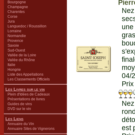
Pier
Bourgogne
Champagne
Nez 
Charentes
Corse
secs
Jura
une
Languedoc / Roussillon
Lorraine
gra
Normandie
Provence
bou
Savoie
s'ex
Sud-Ouest
Vallée de la Loire
fin
Vallée du Rhône
Italie
moy
Hongrie
04/
Liste des Appellations
Les Classements Officiels
Prix
Les Livres sur le vin
Plein d'Idées de Cadeaux
Présentations de livres
Nez 
Guides de vins
DVD sur le vin
ron
déto
Les Liens
Annuaire du Vin
est 
Annuaire Sites de Vignerons