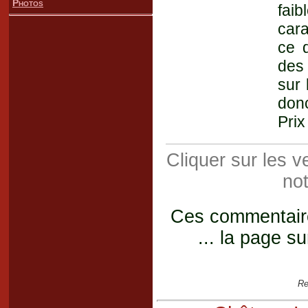
Photos
faib
cara
ce q
des 
sur 
donc
Prix
Cliquer sur les 
not
Ces commentaires
... la page su
Re