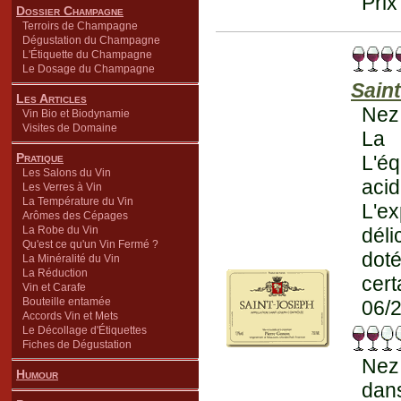
Prix
Dossier Champagne
Terroirs de Champagne
Dégustation du Champagne
L'Étiquette du Champagne
Le Dosage du Champagne
Sain
Les Articles
Nez 
Vin Bio et Biodynamie
Visites de Domaine
La 
Pratique
L'éq
Les Salons du Vin
aci
Les Verres à Vin
La Température du Vin
L'ex
Arômes des Cépages
La Robe du Vin
déli
Qu'est ce qu'un Vin Fermé ?
dot
La Minéralité du Vin
La Réduction
cert
Vin et Carafe
Bouteille entamée
06/2
Accords Vin et Mets
Le Décollage d'Étiquettes
Fiches de Dégustation
Nez 
Humour
dans