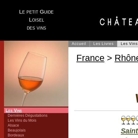
Le petit Guide
Loisel
des vins
Accueil
Les Livres
Les Vins
France
>
Rhôn
Les Vins
Dernières Dégustations
Les Vins du Mois
Alsace
Sain
Beaujolais
Bordeaux