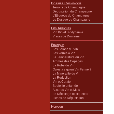
Dossier Champagne
Terroirs de Champagne
Dégustation du Champagne
L'Étiquette du Champagne
Le Dosage du Champagne
Les Articles
Vin Bio et Biodynamie
Visites de Domaine
Pratique
Les Salons du Vin
Les Verres à Vin
La Température du Vin
Arômes des Cépages
La Robe du Vin
Qu'est ce qu'un Vin Fermé ?
La Minéralité du Vin
La Réduction
Vin et Carafe
Bouteille entamée
Accords Vin et Mets
Le Décollage d'Étiquettes
Fiches de Dégustation
Humour