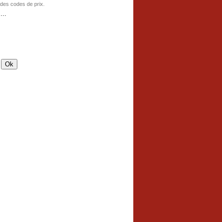
 des codes de prix.
..