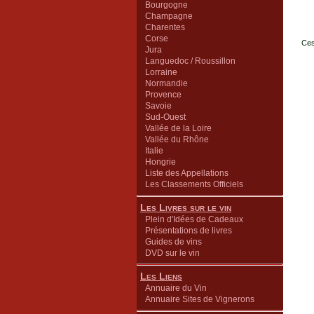
Bourgogne
Champagne
Charentes
Corse
Ces
Jura
Languedoc / Roussillon
Lorraine
Normandie
Provence
Savoie
Sud-Ouest
Vallée de la Loire
Vallée du Rhône
Italie
Hongrie
Liste des Appellations
Les Classements Officiels
Les Livres sur le vin
Plein d'Idées de Cadeaux
Présentations de livres
Guides de vins
DVD sur le vin
Les Liens
Annuaire du Vin
Annuaire Sites de Vignerons