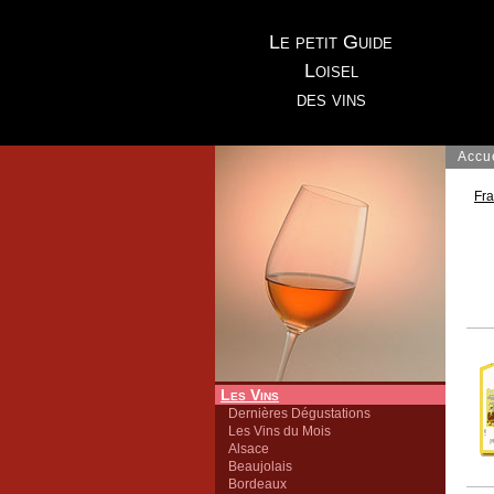
Le petit Guide
Loisel
des vins
Accu
Fr
Les Vins
Dernières Dégustations
Les Vins du Mois
Alsace
Beaujolais
Bordeaux