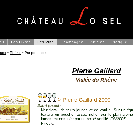
eil
Les Livres
Les Vins
Champagne
Articles
Pratique
ance
>
Rhône
> Par producteur
Pierre Gaillard
Vallée du Rhône
>
Pierre Gaillard
2000
Saint-joseph
Nez floral, de fruits jaunes et de vanille. Sur un équ
texture en bouche, assez riche. Sur le plan aroma
largement dominée par un boisé vanillé. (03/2005)
Prix :
C-