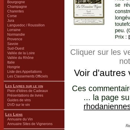
Bourgogne
se ré
Champagne
constr
Charentes
Corse
longév
Jura
toutef
Languedoc / Roussillon
peu. (
Lorraine
Normandie
Prix :
Provence
Savoie
Sud-Ouest
Cliquer sur les 
Vallée de la Loire
Vallée du Rhône
not
Italie
Hongrie
Voir d'autres
Liste des Appellations
Les Classements Officiels
Les Livres sur le vin
Ces commentaires
Plein d'Idées de Cadeaux
... la page su
Présentations de livres
Guides de vins
rhodanienne
DVD sur le vin
Les Liens
Annuaire du Vin
Annuaire Sites de Vignerons
Re