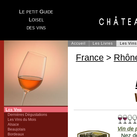
Le petit Guide
Loisel
des vins
Accueil
Les Livres
Les Vins
France
>
Rhôn
Les Vins
Dernières Dégustations
Les Vins du Mois
Alsace
Vin de 
Beaujolais
Bordeaux
Nez de