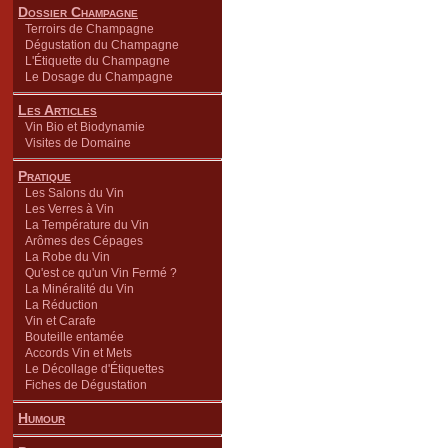
Dossier Champagne
Terroirs de Champagne
Dégustation du Champagne
L'Étiquette du Champagne
Le Dosage du Champagne
Les Articles
Vin Bio et Biodynamie
Visites de Domaine
Pratique
Les Salons du Vin
Les Verres à Vin
La Température du Vin
Arômes des Cépages
La Robe du Vin
Qu'est ce qu'un Vin Fermé ?
La Minéralité du Vin
La Réduction
Vin et Carafe
Bouteille entamée
Accords Vin et Mets
Le Décollage d'Étiquettes
Fiches de Dégustation
Humour