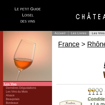
Le petit Guide
Loisel
des vins
Accueil
Les Livres
Les Vins
France
>
Rhôn
Les Vins
Dernières Dégustations
Les Vins du Mois
Alsace
Condri
Beaujolais
Bordeaux
• La m