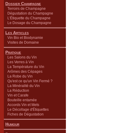
Dossier Champagne
Terroirs de Champagne
Dégustation du Champagne
L'Étiquette du Champagne
Le Dosage du Champagne
Les Articles
Vin Bio et Biodynamie
Visites de Domaine
Pratique
Les Salons du Vin
Les Verres à Vin
La Température du Vin
Arômes des Cépages
La Robe du Vin
Qu'est ce qu'un Vin Fermé ?
La Minéralité du Vin
La Réduction
Vin et Carafe
Bouteille entamée
Accords Vin et Mets
Le Décollage d'Étiquettes
Fiches de Dégustation
Humour