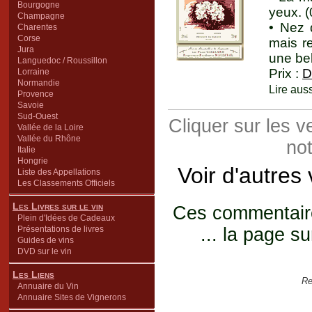
Bourgogne
yeux. 
Champagne
• Nez 
Charentes
Corse
mais r
Jura
une bel
Languedoc / Roussillon
Prix :
D
Lorraine
Normandie
Lire aus
Provence
Savoie
Sud-Ouest
Cliquer sur les 
Vallée de la Loire
Vallée du Rhône
not
Italie
Hongrie
Voir d'autres
Liste des Appellations
Les Classements Officiels
Les Livres sur le vin
Ces commentaires
Plein d'Idées de Cadeaux
Présentations de livres
... la page su
Guides de vins
DVD sur le vin
Les Liens
Re
Annuaire du Vin
Annuaire Sites de Vignerons