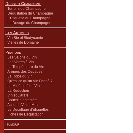
Dossier Champagne
Terroirs de Champagne
Dégustation du Champagne
L'Étiquette du Champagne
Le Dosage du Champagne
Les Articles
Vin Bio et Biodynamie
Visites de Domaine
Pratique
Les Salons du Vin
Les Verres à Vin
La Température du Vin
Arômes des Cépages
La Robe du Vin
Qu'est ce qu'un Vin Fermé ?
La Minéralité du Vin
La Réduction
Vin et Carafe
Bouteille entamée
Accords Vin et Mets
Le Décollage d'Étiquettes
Fiches de Dégustation
Humour