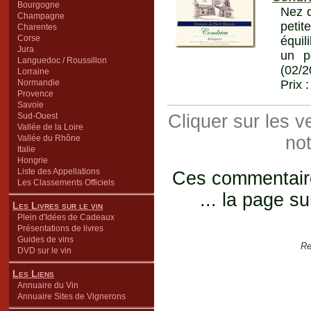
Bourgogne
Nez d
Champagne
peti
Charentes
Corse
équil
Jura
un p
Languedoc / Roussillon
(02/2
Lorraine
Normandie
Prix 
Provence
Savoie
Sud-Ouest
Cliquer sur les 
Vallée de la Loire
not
Vallée du Rhône
Italie
Hongrie
Liste des Appellations
Ces commentaires
Les Classements Officiels
... la page su
Les Livres sur le vin
Plein d'Idées de Cadeaux
Présentations de livres
Guides de vins
Re
DVD sur le vin
Les Liens
Annuaire du Vin
Annuaire Sites de Vignerons