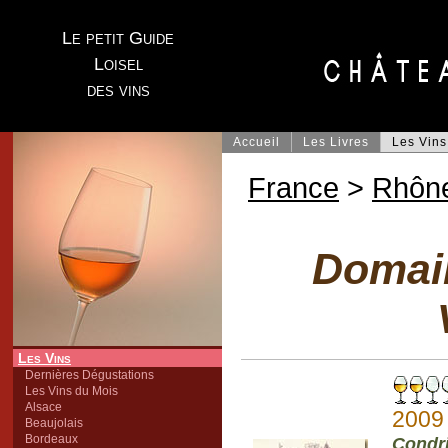
Le petit Guide
Loisel
des vins
Accueil
Les Livres
Les Vins
France
>
Rhôn
Domain
Les Vins
Dernières Dégustations
Les Vins du Mois
Alsace
2009
Beaujolais
Bordeaux
Condr