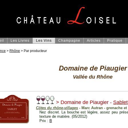
eil
Les Livres
Les Vins
Champagne
Articles
Pratique
ance
>
Rhône
> Par producteur
Domaine de Piaugier
Vallée du Rhône
> Domaine de Piaugier -
Sablet
Côtes du rhône-villages
- Marc Autran - grenache et
Nez discret. La bouche est légère, assez peu prése
texture de matière. (05/2012)
Prix :
B