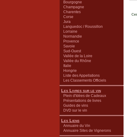
Bourgogne
Champagne
Charentes
Ces
Corse
Jura
Languedoc / Roussillon
Lorraine
Normandie
Provence
Savoie
Sud-Ouest
Vallée de la Loire
Vallée du Rhône
Italie
Hongrie
Liste des Appellations
Les Classements Officiels
Les Livres sur le vin
Plein d'Idées de Cadeaux
Présentations de livres
Guides de vins
DVD sur le vin
Les Liens
Annuaire du Vin
Annuaire Sites de Vignerons