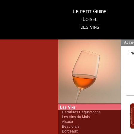
Le petit Guide
Loisel
des vins
Accu
Fr
Les Vins
Dernières Dégustations
Les Vins du Mois
Alsace
Beaujolais
Bordeaux