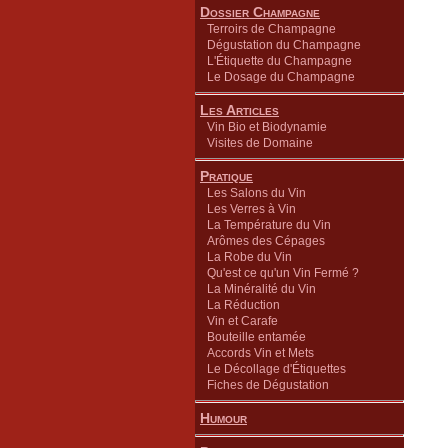
Dossier Champagne
Terroirs de Champagne
Dégustation du Champagne
L'Étiquette du Champagne
Le Dosage du Champagne
Les Articles
Vin Bio et Biodynamie
Visites de Domaine
Pratique
Les Salons du Vin
Les Verres à Vin
La Température du Vin
Arômes des Cépages
La Robe du Vin
Qu'est ce qu'un Vin Fermé ?
La Minéralité du Vin
La Réduction
Vin et Carafe
Bouteille entamée
Accords Vin et Mets
Le Décollage d'Étiquettes
Fiches de Dégustation
Humour