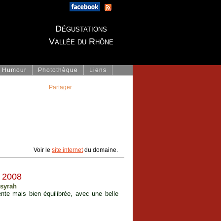
Dégustations
Vallée du Rhône
Humour
Photothèque
Liens
Partager
Voir le
site internet
du domaine.
2008
 syrah
nte mais bien équilibrée, avec une belle