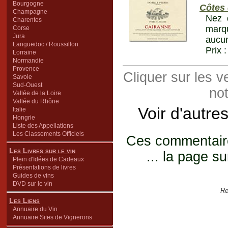
Bourgogne
Côtes 
Champagne
Nez 
Charentes
marqu
Corse
Jura
aucun
Languedoc / Roussillon
Prix 
Lorraine
Normandie
Provence
Cliquer sur les 
Savoie
Sud-Ouest
not
Vallée de la Loire
Vallée du Rhône
Voir d'autre
Italie
Hongrie
Liste des Appellations
Les Classements Officiels
Ces commentaires
Les Livres sur le vin
... la page su
Plein d'Idées de Cadeaux
Présentations de livres
Guides de vins
DVD sur le vin
Re
Les Liens
Annuaire du Vin
Annuaire Sites de Vignerons