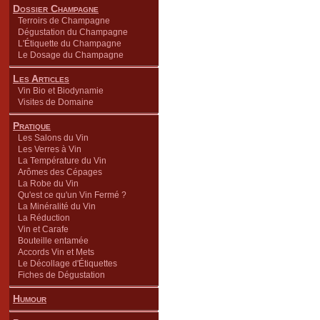
Dossier Champagne
Terroirs de Champagne
Dégustation du Champagne
L'Étiquette du Champagne
Le Dosage du Champagne
Les Articles
Vin Bio et Biodynamie
Visites de Domaine
Pratique
Les Salons du Vin
Les Verres à Vin
La Température du Vin
Arômes des Cépages
La Robe du Vin
Qu'est ce qu'un Vin Fermé ?
La Minéralité du Vin
La Réduction
Vin et Carafe
Bouteille entamée
Accords Vin et Mets
Le Décollage d'Étiquettes
Fiches de Dégustation
Humour