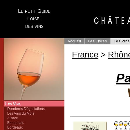
Le petit Guide
Loisel
des vins
Accueil
Les Livres
Les Vins
France
>
Rhôn
Pa
Les Vins
Dernières Dégustations
Les Vins du Mois
Alsace
Beaujolais
Bordeaux