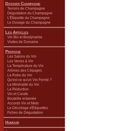
Dossier Champagne
Terroirs de Champagne
Dégustation du Champagne
L'Étiquette du Champagne
Le Dosage du Champagne
Les Articles
Vin Bio et Biodynamie
Visites de Domaine
Pratique
Les Salons du Vin
Les Verres à Vin
La Température du Vin
Arômes des Cépages
La Robe du Vin
Qu'est ce qu'un Vin Fermé ?
La Minéralité du Vin
La Réduction
Vin et Carafe
Bouteille entamée
Accords Vin et Mets
Le Décollage d'Étiquettes
Fiches de Dégustation
Humour