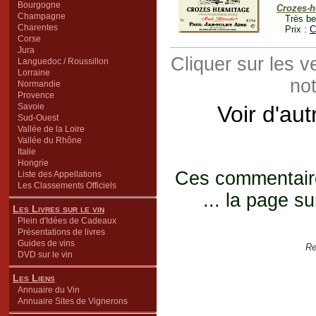
Bourgogne
Crozes-h
Champagne
Très be
Charentes
Prix :
C
Corse
Jura
Cliquer sur les 
Languedoc / Roussillon
Lorraine
not
Normandie
Provence
Savoie
Voir d'au
Sud-Ouest
Vallée de la Loire
Vallée du Rhône
Italie
Hongrie
Ces commentaires
Liste des Appellations
Les Classements Officiels
... la page su
Les Livres sur le vin
Plein d'Idées de Cadeaux
Présentations de livres
Guides de vins
Re
DVD sur le vin
Les Liens
Annuaire du Vin
Annuaire Sites de Vignerons