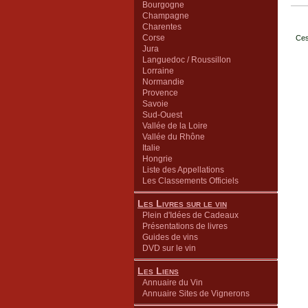
Bourgogne
Champagne
Charentes
Corse
Ces
Jura
Languedoc / Roussillon
Lorraine
Normandie
Provence
Savoie
Sud-Ouest
Vallée de la Loire
Vallée du Rhône
Italie
Hongrie
Liste des Appellations
Les Classements Officiels
Les Livres sur le vin
Plein d'Idées de Cadeaux
Présentations de livres
Guides de vins
DVD sur le vin
Les Liens
Annuaire du Vin
Annuaire Sites de Vignerons