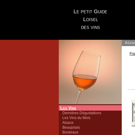
Le petit Guide
Loisel
des vins
Accu
Fr
Les Vins
Dernières Dégustations
Les Vins du Mois
Alsace
Beaujolais
Bordeaux