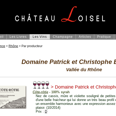
eil
Les Livres
Les Vins
Champagne
Articles
Pratique
ance
>
Rhône
> Par producteur
Domaine Patrick et Christophe
Vallée du Rhône
> Domaine Patrick et Christop
Côte-rôtie
- 100% syrah
Nez de cassis, mûre et violette souligné de petites
d'une belle fraicheur qui lui donne un très beau profil
un ensemble harmonieux avec une expression assez dé
plaisir. (10/2014)
Prix :
D