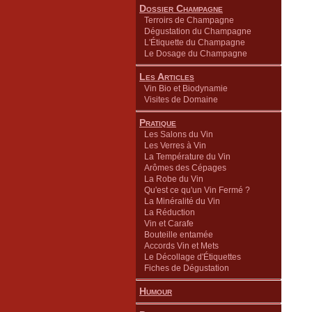
Dossier Champagne
Terroirs de Champagne
Dégustation du Champagne
L'Étiquette du Champagne
Le Dosage du Champagne
Les Articles
Vin Bio et Biodynamie
Visites de Domaine
Pratique
Les Salons du Vin
Les Verres à Vin
La Température du Vin
Arômes des Cépages
La Robe du Vin
Qu'est ce qu'un Vin Fermé ?
La Minéralité du Vin
La Réduction
Vin et Carafe
Bouteille entamée
Accords Vin et Mets
Le Décollage d'Étiquettes
Fiches de Dégustation
Humour