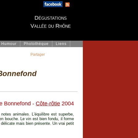
Dégustations
Vallée du Rhône
Humour
Photothèque
Liens
Partager
 Bonnefond
he Bonnefond -
Côte-rôtie
2004
 notes animales. L'équilibre est superbe,
 en bouche. Le vin est bien fondu, il forme
licate mais bien présente. Un vrai petit