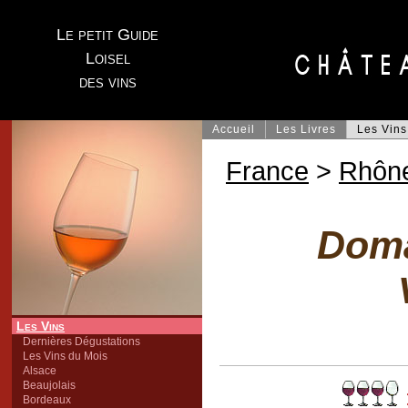
Le petit Guide
Loisel
des vins
Accueil
Les Livres
Les Vins
France
>
Rhôn
Doma
Les Vins
Dernières Dégustations
Les Vins du Mois
Alsace
Beaujolais
Bordeaux