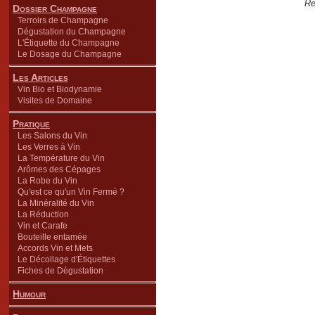
Re
Dossier Champagne
Terroirs de Champagne
Dégustation du Champagne
L'Étiquette du Champagne
Le Dosage du Champagne
Les Articles
Vin Bio et Biodynamie
Visites de Domaine
Pratique
Les Salons du Vin
Les Verres à Vin
La Température du Vin
Arômes des Cépages
La Robe du Vin
Qu'est ce qu'un Vin Fermé ?
La Minéralité du Vin
La Réduction
Vin et Carafe
Bouteille entamée
Accords Vin et Mets
Le Décollage d'Étiquettes
Fiches de Dégustation
Humour