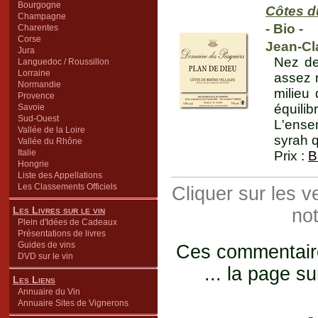
Bourgogne
Côtes d
Champagne
- Bio -
Charentes
Corse
Jean-Cl
Jura
Nez de
Languedoc / Roussillon
Lorraine
assez 
Normandie
milieu
Provence
équili
Savoie
Sud-Ouest
L'ense
Vallée de la Loire
syrah q
Vallée du Rhône
Italie
Prix :
B
Hongrie
Liste des Appellations
Les Classements Officiels
Cliquer sur les 
Les Livres sur le vin
not
Plein d'Idées de Cadeaux
Présentations de livres
Guides de vins
Ces commentaires
DVD sur le vin
... la page su
Les Liens
Annuaire du Vin
Annuaire Sites de Vignerons