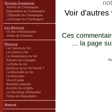
not
Dossier Champagne
Terroirs de Champagne
Voir d'autres
Dégustation du Champagne
L'Étiquette du Champagne
Le Dosage du Champagne
Les Articles
Vin Bio et Biodynamie
Ces commentaires
Visites de Domaine
... la page su
Pratique
Les Salons du Vin
Les Verres à Vin
La Température du Vin
Re
Arômes des Cépages
La Robe du Vin
Qu'est ce qu'un Vin Fermé ?
La Minéralité du Vin
La Réduction
Vin et Carafe
Bouteille entamée
Accords Vin et Mets
Le Décollage d'Étiquettes
Fiches de Dégustation
Humour