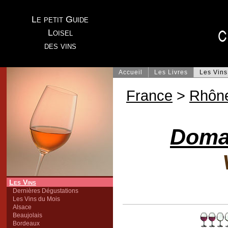
Le petit Guide
Loisel
des vins
Accueil
Les Livres
Les Vins
France
>
Rhôn
Doma
Les Vins
Dernières Dégustations
Les Vins du Mois
Alsace
Beaujolais
Bordeaux