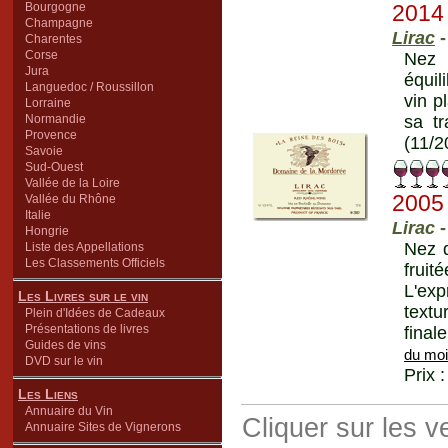
Bourgogne
2014
Champagne
Lirac
-
Charentes
Corse
Nez d
Jura
équil
Languedoc / Roussillon
vin p
Lorraine
Normandie
sa tr
Provence
(11/2
Savoie
Sud-Ouest
Vallée de la Loire
2005
Vallée du Rhône
Italie
Lirac
-
Hongrie
Nez d
Liste des Appellations
Les Classements Officiels
fruit
L'exp
Les Livres sur le vin
textu
Plein d'Idées de Cadeaux
Présentations de livres
final
Guides de vins
du mo
DVD sur le vin
Prix 
Les Liens
Annuaire du Vin
Cliquer sur les 
Annuaire Sites de Vignerons