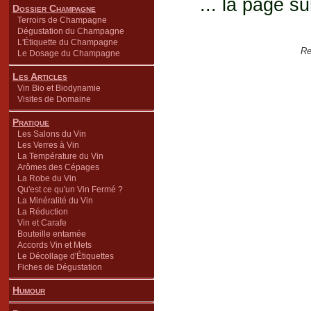
... la page su
Dossier Champagne
Terroirs de Champagne
Dégustation du Champagne
L'Étiquette du Champagne
Re
Le Dosage du Champagne
Les Articles
Vin Bio et Biodynamie
Visites de Domaine
Pratique
Les Salons du Vin
Les Verres à Vin
La Température du Vin
Arômes des Cépages
La Robe du Vin
Qu'est ce qu'un Vin Fermé ?
La Minéralité du Vin
La Réduction
Vin et Carafe
Bouteille entamée
Accords Vin et Mets
Le Décollage d'Étiquettes
Fiches de Dégustation
Humour