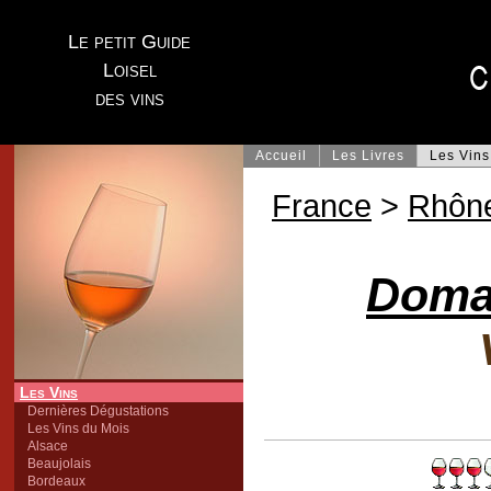
Le petit Guide
Loisel
des vins
Accueil
Les Livres
Les Vins
France
>
Rhôn
Doma
Les Vins
Dernières Dégustations
Les Vins du Mois
Alsace
Beaujolais
Bordeaux