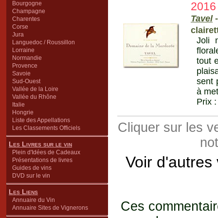
Bourgogne
2016
Champagne
Tavel
-
Charentes
Corse
claire
Jura
Joli
Languedoc / Roussillon
flora
Lorraine
Normandie
tout 
Provence
plais
Savoie
sent 
Sud-Ouest
Vallée de la Loire
à met
Vallée du Rhône
Prix 
Italie
Hongrie
Liste des Appellations
Cliquer sur les 
Les Classements Officiels
not
Les Livres sur le vin
Plein d'Idées de Cadeaux
Voir d'autres
Présentations de livres
Guides de vins
DVD sur le vin
Les Liens
Annuaire du Vin
Ces commentaires
Annuaire Sites de Vignerons