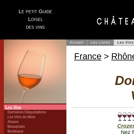
Le petit Guide
Loisel
des vins
Accueil
Les Livres
Les Vins
France
>
Rhôn
Do
Les Vins
Dernières Dégustations
Les Vins du Mois
Alsace
Croze
Beaujolais
Bordeaux
Nez f