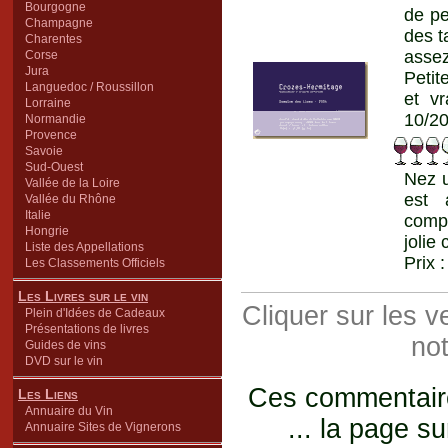
Bourgogne
de pe
Champagne
des t
Charentes
assez
Corse
Jura
Petit
Languedoc / Roussillon
et v
Lorraine
10/20
Normandie
Provence
Savoie
Sud-Ouest
Nez u
Vallée de la Loire
est 
Vallée du Rhône
Italie
compo
Hongrie
jolie
Liste des Appellations
Prix 
Les Classements Officiels
Les Livres sur le vin
Cliquer sur les 
Plein d'Idées de Cadeaux
Présentations de livres
not
Guides de vins
DVD sur le vin
Ces commentaires
Les Liens
Annuaire du Vin
... la page su
Annuaire Sites de Vignerons