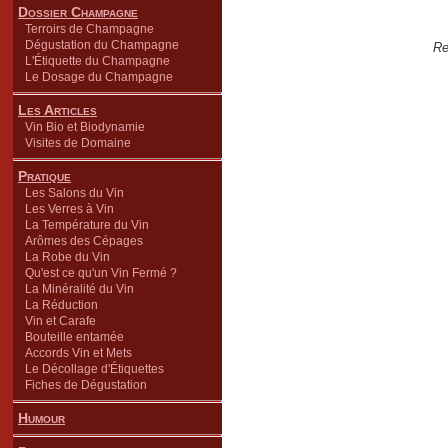
Dossier Champagne
Terroirs de Champagne
Dégustation du Champagne
Re
L'Étiquette du Champagne
Le Dosage du Champagne
Les Articles
Vin Bio et Biodynamie
Visites de Domaine
Pratique
Les Salons du Vin
Les Verres à Vin
La Température du Vin
Arômes des Cépages
La Robe du Vin
Qu'est ce qu'un Vin Fermé ?
La Minéralité du Vin
La Réduction
Vin et Carafe
Bouteille entamée
Accords Vin et Mets
Le Décollage d'Étiquettes
Fiches de Dégustation
Humour