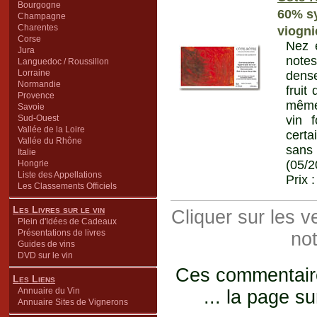
Bourgogne
60% sy
Champagne
Charentes
viogni
Corse
Nez 
Jura
notes
Languedoc / Roussillon
Lorraine
dense
Normandie
fruit
Provence
même.
Savoie
Sud-Ouest
vin 
Vallée de la Loire
certa
Vallée du Rhône
sans
Italie
(05/2
Hongrie
Liste des Appellations
Prix 
Les Classements Officiels
Les Livres sur le vin
Cliquer sur les 
Plein d'Idées de Cadeaux
Présentations de livres
not
Guides de vins
DVD sur le vin
Ces commentaires
Les Liens
Annuaire du Vin
... la page su
Annuaire Sites de Vignerons