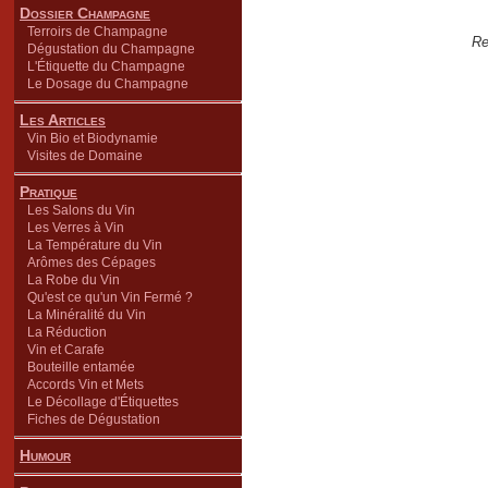
Dossier Champagne
Terroirs de Champagne
Re
Dégustation du Champagne
L'Étiquette du Champagne
Le Dosage du Champagne
Les Articles
Vin Bio et Biodynamie
Visites de Domaine
Pratique
Les Salons du Vin
Les Verres à Vin
La Température du Vin
Arômes des Cépages
La Robe du Vin
Qu'est ce qu'un Vin Fermé ?
La Minéralité du Vin
La Réduction
Vin et Carafe
Bouteille entamée
Accords Vin et Mets
Le Décollage d'Étiquettes
Fiches de Dégustation
Humour