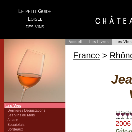
Le petit Guide
Loisel
des vins
Accueil
Les Livres
Les Vins
France
>
Rhôn
Jea
Les Vins
Dernières Dégustations
Les Vins du Mois
Alsace
2006
Beaujolais
Bordeaux
Côte-r