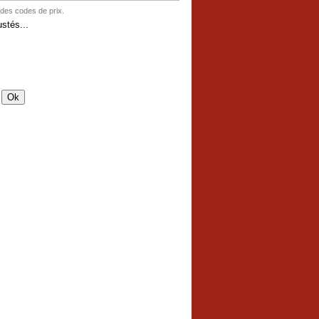
 des codes de prix.
stés...