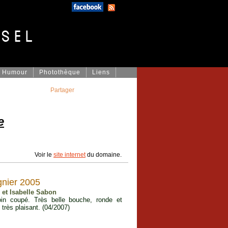
Humour
Photothèque
Liens
Partager
e
Voir le
site internet
du domaine.
gnier 2005
 et Isabelle Sabon
oin coupé. Très belle bouche, ronde et
très plaisant. (04/2007)