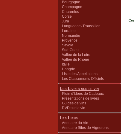
Bourgogne
Champagne
Charentes
Corse
Ces
Jura
Languedoc / Roussillon
Lorraine
Normandie
Provence
Savoie
Sud-Ouest
Vallée de la Loire
Vallée du Rhône
Italie
Hongrie
Liste des Appellations
Les Classements Officiels
Les Livres sur le vin
Plein d'Idées de Cadeaux
Présentations de livres
Guides de vins
DVD sur le vin
Les Liens
Annuaire du Vin
Annuaire Sites de Vignerons