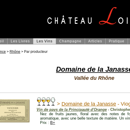
eil
Les Livres
Les Vins
Champagne
Articles
Pratique
ance
>
Rhône
> Par producteur
Domaine de la Janass
Vallée du Rhône
>
Domaine de la Janasse
- Vio
Vin de pays de la Principauté d'Orange
- Christophe
Nez de fruits jaunes, floral avec des notes de f
aromatique, avec une belle texture de matière. Un vin 
Prix :
B+