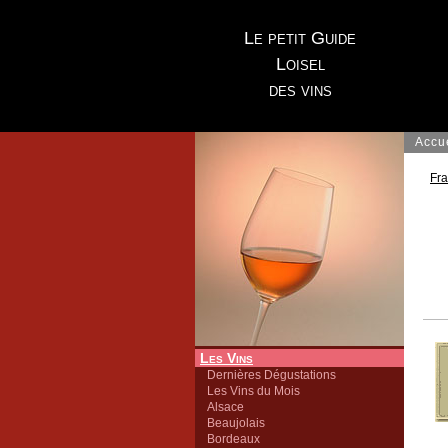
Le petit Guide
Loisel
des vins
Accu
Fr
Les Vins
Dernières Dégustations
Les Vins du Mois
Alsace
Beaujolais
Bordeaux