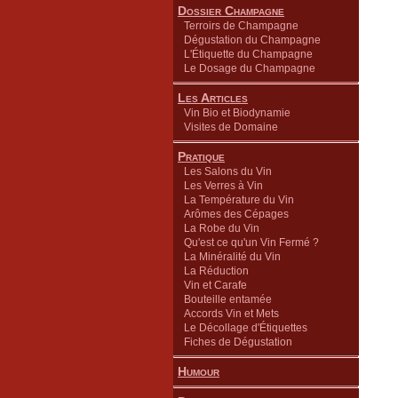
Dossier Champagne
Terroirs de Champagne
Dégustation du Champagne
L'Étiquette du Champagne
Le Dosage du Champagne
Les Articles
Vin Bio et Biodynamie
Visites de Domaine
Pratique
Les Salons du Vin
Les Verres à Vin
La Température du Vin
Arômes des Cépages
La Robe du Vin
Qu'est ce qu'un Vin Fermé ?
La Minéralité du Vin
La Réduction
Vin et Carafe
Bouteille entamée
Accords Vin et Mets
Le Décollage d'Étiquettes
Fiches de Dégustation
Humour