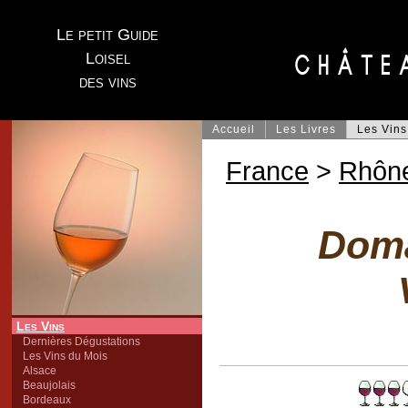
Le petit Guide
Loisel
des vins
Accueil
Les Livres
Les Vins
France
>
Rhôn
Doma
Les Vins
Dernières Dégustations
Les Vins du Mois
Alsace
Beaujolais
Bordeaux