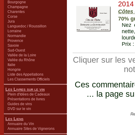
Bourgogne
2014
Champagne
Côtes
Charentes
Corse
70% gr
Jura
Nez é
Languedoc / Roussillon
nette
Lorraine
Normandie
lourd
Provence
Prix 
Savoie
Sud-Ouest
Vallée de la Loire
Cliquer sur les 
Vallée du Rhône
Italie
not
Hongrie
Liste des Appellations
Les Classements Officiels
Ces commentaires
Les Livres sur le vin
... la page su
Plein d'Idées de Cadeaux
Présentations de livres
Guides de vins
DVD sur le vin
Re
Les Liens
Annuaire du Vin
Annuaire Sites de Vignerons