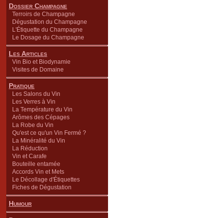
Dossier Champagne
Terroirs de Champagne
Dégustation du Champagne
L'Étiquette du Champagne
Le Dosage du Champagne
Les Articles
Vin Bio et Biodynamie
Visites de Domaine
Pratique
Les Salons du Vin
Les Verres à Vin
La Température du Vin
Arômes des Cépages
La Robe du Vin
Qu'est ce qu'un Vin Fermé ?
La Minéralité du Vin
La Réduction
Vin et Carafe
Bouteille entamée
Accords Vin et Mets
Le Décollage d'Étiquettes
Fiches de Dégustation
Humour