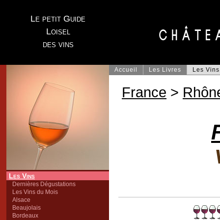
Le petit Guide
Loisel
des vins
Accueil
Les Livres
Les Vins
France
>
Rhôn
Les Vins
Dernières Dégustations
Les Vins du Mois
Alsace
Beaujolais
Bordeaux