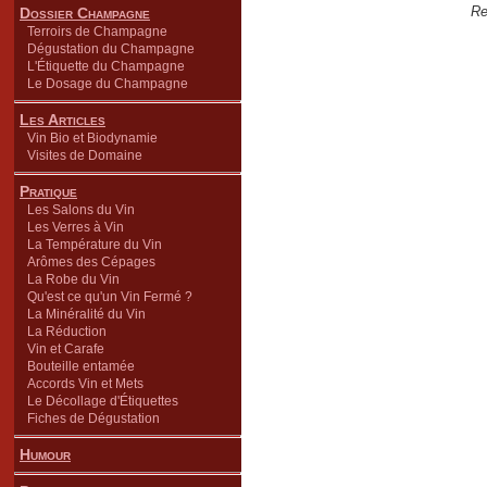
Re
Dossier Champagne
Terroirs de Champagne
Dégustation du Champagne
L'Étiquette du Champagne
Le Dosage du Champagne
Les Articles
Vin Bio et Biodynamie
Visites de Domaine
Pratique
Les Salons du Vin
Les Verres à Vin
La Température du Vin
Arômes des Cépages
La Robe du Vin
Qu'est ce qu'un Vin Fermé ?
La Minéralité du Vin
La Réduction
Vin et Carafe
Bouteille entamée
Accords Vin et Mets
Le Décollage d'Étiquettes
Fiches de Dégustation
Humour