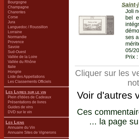
Bourgogne
Saint-
Champagne
Joli 
Charentes
bel e
Corse
Jura
inté
Languedoc / Roussillon
démon
Lorraine
ses a
Normandie
Provence
mérit
Savoie
05/2
Sud-Ouest
Prix 
Vallée de la Loire
Vallée du Rhône
Italie
Cliquer sur les 
Hongrie
Liste des Appellations
not
Les Classements Officiels
Les Livres sur le vin
Voir d'autres 
Plein d'Idées de Cadeaux
Présentations de livres
Guides de vins
Ces commentaires
DVD sur le vin
... la page su
Les Liens
Annuaire du Vin
Annuaire Sites de Vignerons