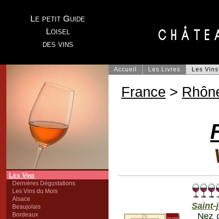
Le petit Guide
Loisel
des vins
Accueil
Les Livres
Les Vins
France
>
Rhôn
Les Vins
Dernières Dégustations
Les Vins du Mois
Alsace
Saint-
Beaujolais
Bordeaux
Nez d