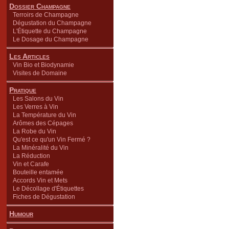
Dossier Champagne
Terroirs de Champagne
Dégustation du Champagne
L'Étiquette du Champagne
Le Dosage du Champagne
Les Articles
Vin Bio et Biodynamie
Visites de Domaine
Pratique
Les Salons du Vin
Les Verres à Vin
La Température du Vin
Arômes des Cépages
La Robe du Vin
Qu'est ce qu'un Vin Fermé ?
La Minéralité du Vin
La Réduction
Vin et Carafe
Bouteille entamée
Accords Vin et Mets
Le Décollage d'Étiquettes
Fiches de Dégustation
Humour