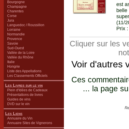
Bourgogne
est a
Champagne
belle
Charentes
supe
Corse
Jura
(11/2
Languedoc / Roussillon
Prix 
Lorraine
Normandie
Provence
Cliquer sur les 
Savoie
Sud-Ouest
not
Vallée de la Loire
Vallée du Rhône
Voir d'autres 
Italie
Hongrie
Liste des Appellations
Les Classements Officiels
Ces commentaires
Les Livres sur le vin
... la page su
Plein d'Idées de Cadeaux
Présentations de livres
Guides de vins
DVD sur le vin
Re
Les Liens
Annuaire du Vin
Annuaire Sites de Vignerons