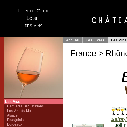
Le petit Guide
Loisel
des vins
Accueil
Les Livres
Les Vins
France
>
Rhôn
Les Vins
Dernières Dégustations
Les Vins du Mois
Alsace
Saint-
Beaujolais
Bordeaux
Joli 