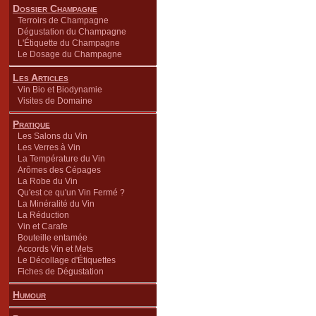
Dossier Champagne
Terroirs de Champagne
Dégustation du Champagne
L'Étiquette du Champagne
Le Dosage du Champagne
Les Articles
Vin Bio et Biodynamie
Visites de Domaine
Pratique
Les Salons du Vin
Les Verres à Vin
La Température du Vin
Arômes des Cépages
La Robe du Vin
Qu'est ce qu'un Vin Fermé ?
La Minéralité du Vin
La Réduction
Vin et Carafe
Bouteille entamée
Accords Vin et Mets
Le Décollage d'Étiquettes
Fiches de Dégustation
Humour