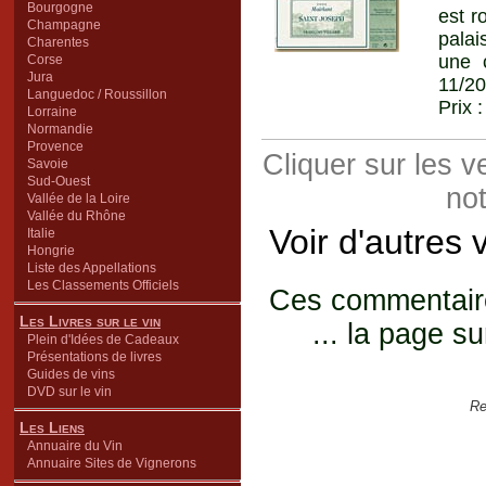
Bourgogne
est r
Champagne
palai
Charentes
une 
Corse
Jura
11/20
Languedoc / Roussillon
Prix 
Lorraine
Normandie
Provence
Cliquer sur les 
Savoie
Sud-Ouest
not
Vallée de la Loire
Vallée du Rhône
Voir d'autres 
Italie
Hongrie
Liste des Appellations
Les Classements Officiels
Ces commentaires
Les Livres sur le vin
... la page su
Plein d'Idées de Cadeaux
Présentations de livres
Guides de vins
DVD sur le vin
Re
Les Liens
Annuaire du Vin
Annuaire Sites de Vignerons