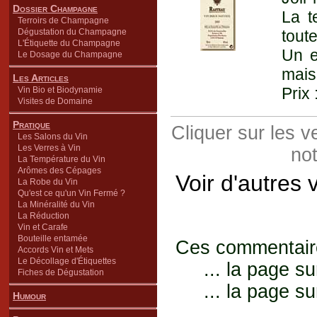
Dossier Champagne
La t
Terroirs de Champagne
Dégustation du Champagne
tout
L'Étiquette du Champagne
Un e
Le Dosage du Champagne
mais
Les Articles
Prix 
Vin Bio et Biodynamie
Visites de Domaine
Pratique
Cliquer sur les 
Les Salons du Vin
Les Verres à Vin
not
La Température du Vin
Arômes des Cépages
Voir d'autres 
La Robe du Vin
Qu'est ce qu'un Vin Fermé ?
La Minéralité du Vin
La Réduction
Vin et Carafe
Bouteille entamée
Ces commentaires
Accords Vin et Mets
Le Décollage d'Étiquettes
... la page su
Fiches de Dégustation
... la page su
Humour