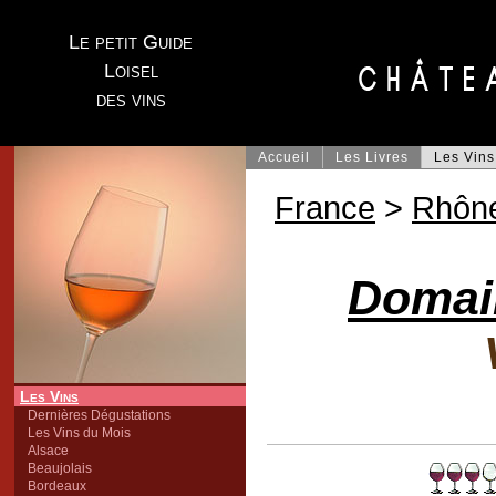
Le petit Guide
Loisel
des vins
Accueil
Les Livres
Les Vins
France
>
Rhôn
Domain
Les Vins
Dernières Dégustations
Les Vins du Mois
Alsace
Beaujolais
Bordeaux