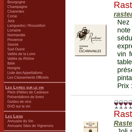
Bourgogne
Ras
Champagne
Charentes
raste
Corse
Nez 
Jura
Languedoc / Roussillon
note
Lorraine
Normandie
sédu
Provence
expr
Savoie
Sud-Ouest
vin 
Vallée de la Loire
Vallée du Rhône
tabl
Italie
Hongrie
prés
Liste des Appellations
pinta
Les Classements Officiels
Prix 
Les Livres sur le vin
Plein d'Idées de Cadeaux
Présentations de livres
Guides de vins
DVD sur le vin
Ras
Les Liens
Annuaire du Vin
Rast
Annuaire Sites de Vignerons
Joli