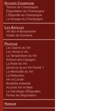
Dossier Champagne
Terroirs de Champagne
Dégustation du Champagne
L'Étiquette du Champagne
Le Dosage du Champagne
Les Articles
Vin Bio et Biodynamie
Visites de Domaine
Pratique
Les Salons du Vin
Les Verres à Vin
La Température du Vin
Arômes des Cépages
La Robe du Vin
Qu'est ce qu'un Vin Fermé ?
La Minéralité du Vin
La Réduction
Vin et Carafe
Bouteille entamée
Accords Vin et Mets
Le Décollage d'Étiquettes
Fiches de Dégustation
Humour