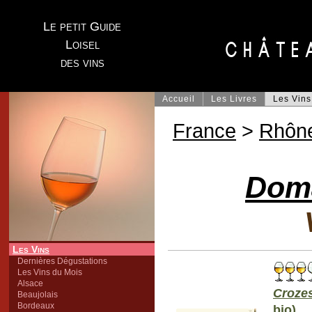
Le petit Guide
Loisel
des vins
Accueil
Les Livres
Les Vins
France
>
Rhôn
Doma
Les Vins
Dernières Dégustations
Les Vins du Mois
Alsace
Croze
Beaujolais
Bordeaux
bio)