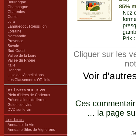
Bourgogne
85% m
Champagne
Charentes
Nez d
Corse
form
Jura
pres
Languedoc / Roussillon
gamba
Lorraine
Normandie
Prix 
Provence
Savoie
Sud-Ouest
Cliquer sur les 
Vallée de la Loire
Vallée du Rhône
not
Italie
Hongrie
Voir d'autre
Liste des Appellations
Les Classements Officiels
Les Livres sur le vin
Plein d'Idées de Cadeaux
Présentations de livres
Ces commentaires
Guides de vins
DVD sur le vin
... la page su
Les Liens
Annuaire du Vin
Annuaire Sites de Vignerons
Re