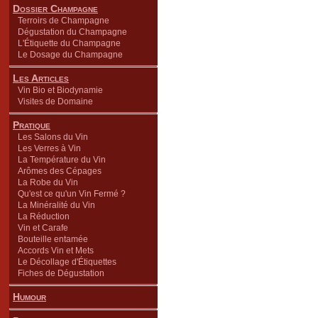
Dossier Champagne
Terroirs de Champagne
Dégustation du Champagne
L'Étiquette du Champagne
Le Dosage du Champagne
Les Articles
Vin Bio et Biodynamie
Visites de Domaine
Pratique
Les Salons du Vin
Les Verres à Vin
La Température du Vin
Arômes des Cépages
La Robe du Vin
Qu'est ce qu'un Vin Fermé ?
La Minéralité du Vin
La Réduction
Vin et Carafe
Bouteille entamée
Accords Vin et Mets
Le Décollage d'Étiquettes
Fiches de Dégustation
Humour