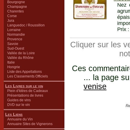
Bourgogne
Nez c
Champagne
agrum
Charentes
Corse
épais
Jura
impor
Languedoc / Roussillon
Prix 
Lorraine
Normandie
Provence
Cliquer sur les 
Savoie
Sud-Ouest
not
Vallée de la Loire
Vallée du Rhône
Italie
Ces commentaires
Hongrie
Liste des Appellations
... la page su
Les Classements Officiels
venise
Les Livres sur le vin
Plein d'Idées de Cadeaux
Présentations de livres
Guides de vins
DVD sur le vin
Re
Les Liens
Annuaire du Vin
Annuaire Sites de Vignerons