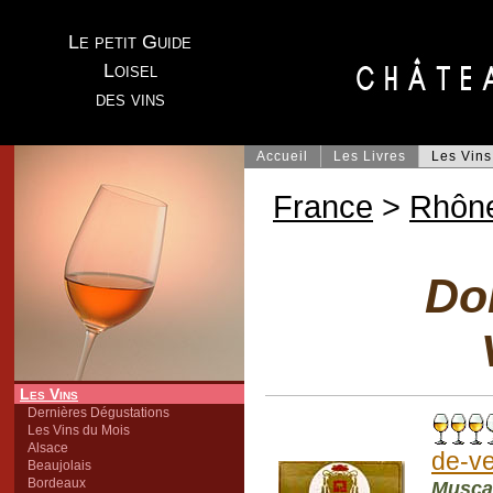
Le petit Guide
Loisel
des vins
Accueil
Les Livres
Les Vins
France
>
Rhôn
Do
Les Vins
Dernières Dégustations
Les Vins du Mois
Alsace
de-v
Beaujolais
Bordeaux
Musca