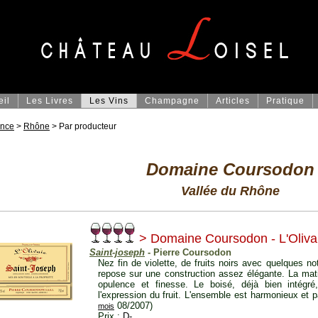
eil
Les Livres
Les Vins
Champagne
Articles
Pratique
ance
>
Rhône
> Par producteur
Domaine Coursodon
Vallée du Rhône
> Domaine Coursodon - L'Oliva
Saint-joseph
- Pierre Coursodon
Nez fin de violette, de fruits noirs avec quelques n
repose sur une construction assez élégante. La mati
opulence et finesse. Le boisé, déjà bien intégr
l'expression du fruit. L'ensemble est harmonieux et p
08/2007)
mois
Prix :
D-