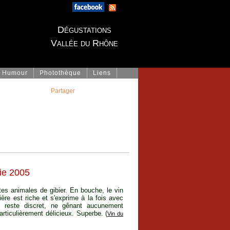
Dégustations
Vallée du Rhône
Humour
Photothèque
Liens
Partager
ie 2005
otes animales de gibier. En bouche, le vin
ère est riche et s'exprime à la fois avec
é, reste discret, ne gênant aucunement
articulièrement délicieux. Superbe. (
Vin du