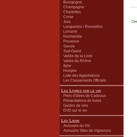
Bourgogne
Champagne
Charentes
Corse
Jura
Ces
Languedoc / Roussillon
Lorraine
Normandie
Provence
Savoie
Sud-Ouest
Vallée de la Loire
Vallée du Rhône
Italie
Hongrie
Liste des Appellations
Les Classements Officiels
Les Livres sur le vin
Plein d'Idées de Cadeaux
Présentations de livres
Guides de vins
DVD sur le vin
Les Liens
Annuaire du Vin
Annuaire Sites de Vignerons