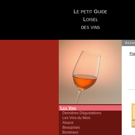
Le petit Guide
Loisel
des vins
Accu
Fr
Les Vins
Dernières Dégustations
Les Vins du Mois
Alsace
Beaujolais
Bordeaux