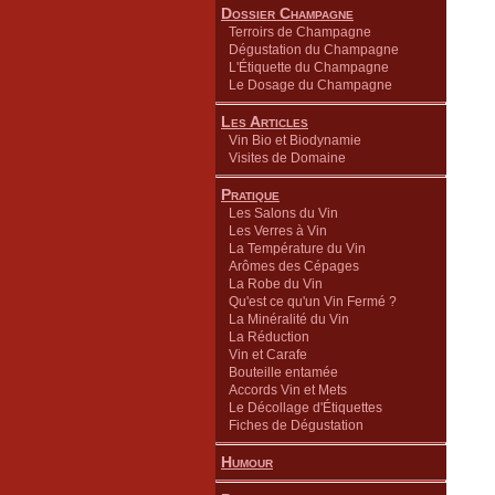
Dossier Champagne
Terroirs de Champagne
Dégustation du Champagne
L'Étiquette du Champagne
Le Dosage du Champagne
Les Articles
Vin Bio et Biodynamie
Visites de Domaine
Pratique
Les Salons du Vin
Les Verres à Vin
La Température du Vin
Arômes des Cépages
La Robe du Vin
Qu'est ce qu'un Vin Fermé ?
La Minéralité du Vin
La Réduction
Vin et Carafe
Bouteille entamée
Accords Vin et Mets
Le Décollage d'Étiquettes
Fiches de Dégustation
Humour