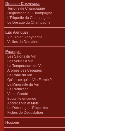
Dossier Champagne
Terroirs de Champagne
Dégustation du Champagne
L'Étiquette du Champagne
Le Dosage du Champagne
Les Articles
Vin Bio et Biodynamie
Visites de Domaine
Pratique
Les Salons du Vin
Les Verres à Vin
La Température du Vin
Arômes des Cépages
La Robe du Vin
Qu'est ce qu'un Vin Fermé ?
La Minéralité du Vin
La Réduction
Vin et Carafe
Bouteille entamée
Accords Vin et Mets
Le Décollage d'Étiquettes
Fiches de Dégustation
Humour