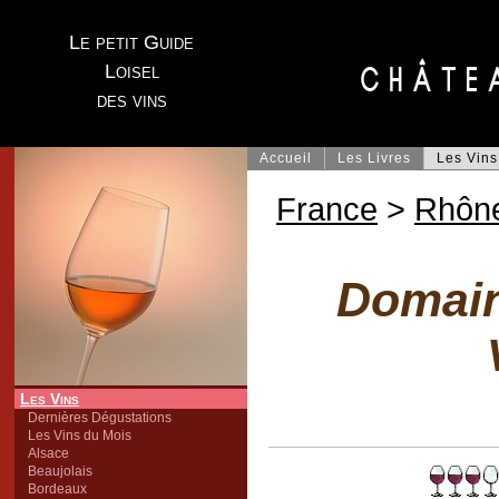
Le petit Guide
Loisel
des vins
Accueil
Les Livres
Les Vins
France
>
Rhôn
Domain
Les Vins
Dernières Dégustations
Les Vins du Mois
Alsace
Beaujolais
Bordeaux