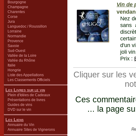
Bourgogne
Vin de 
Champagne
vendan
Charentes
Corse
Nez de
Jura
sans 
Languedoc / Roussillon
discr
Lorraine
Normandie
certai
Provence
d'un vi
Savoie
Sud-Ouest
joli v
Vallée de la Loire
Prix :
Vallée du Rhône
Italie
Hongrie
Cliquer sur les 
Liste des Appellations
Les Classements Officiels
not
Les Livres sur le vin
Plein d'Idées de Cadeaux
Ces commentaires
Présentations de livres
Guides de vins
... la page su
DVD sur le vin
Les Liens
Annuaire du Vin
Re
Annuaire Sites de Vignerons