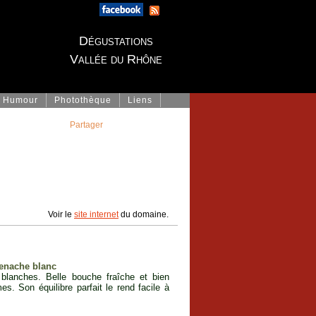
Dégustations
Vallée du Rhône
Humour
Photothèque
Liens
Partager
Voir le
site internet
du domaine.
renache blanc
blanches. Belle bouche fraîche et bien
es. Son équilibre parfait le rend facile à