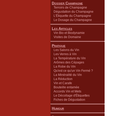
Dossier Champagne
Terroirs de Champagne
Dégustation du Champagne
L'Étiquette du Champagne
Le Dosage du Champagne
Les Articles
Vin Bio et Biodynamie
Visites de Domaine
Pratique
Les Salons du Vin
Les Verres à Vin
La Température du Vin
Arômes des Cépages
La Robe du Vin
Qu'est ce qu'un Vin Fermé ?
La Minéralité du Vin
La Réduction
Vin et Carafe
Bouteille entamée
Accords Vin et Mets
Le Décollage d'Étiquettes
Fiches de Dégustation
Humour