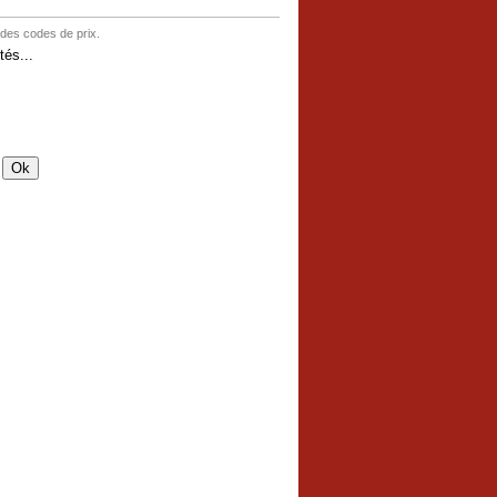
 des codes de prix.
és...