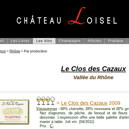
eil
Les Livres
Les Vins
Champagne
Articles
Pratique
ance
>
Rhône
> Par producteur
Le Clos des Cazaux
Vallée du Rhône
>
Le Clos des Cazaux
2009
Vacqueyras
- 60% clairette, 20% roussane et 20% g
Nez d'agrumes, de pêche, de fenouil et de fleurs 
dessinée. L'expression offre une belle palette d'arôm
marier à table. Joli vin. (04/2011)
Prix :
C-