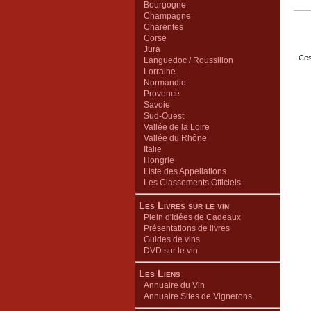
Bourgogne
Champagne
Charentes
Corse
Jura
Ces
Languedoc / Roussillon
Lorraine
Normandie
Provence
Savoie
Sud-Ouest
Vallée de la Loire
Vallée du Rhône
Italie
Hongrie
Liste des Appellations
Les Classements Officiels
Les Livres sur le vin
Plein d'Idées de Cadeaux
Présentations de livres
Guides de vins
DVD sur le vin
Les Liens
Annuaire du Vin
Annuaire Sites de Vignerons