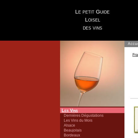
Le petit Guide
Loisel
des vins
Accu
Fr
Les Vins
Dernières Dégustations
Les Vins du Mois
Alsace
Beaujolais
Bordeaux