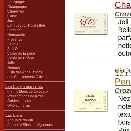
Bourgogne
Cha
Champagne
Charentes
Croz
Corse
Joli
Jura
Languedoc / Roussillon
Bell
Lorraine
Normandie
parf
Provence
nett
Savoie
Sud-Ouest
outr
Vallée de la Loire
Vallée du Rhône
Italie
Hongrie
Liste des Appellations
Les Classements Officiels
Pen
Les Livres sur le vin
Croz
Plein d'Idées de Cadeaux
Présentations de livres
Nez 
Guides de vins
note
DVD sur le vin
text
Les Liens
Annuaire du Vin
bois
Annuaire Sites de Vignerons
Prix