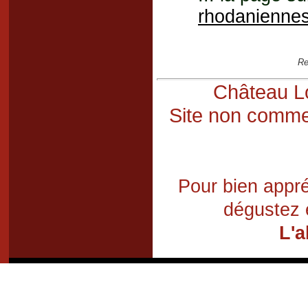
rhodanienne
Re
Château Lo
Site non commer
Pour bien appré
dégustez 
L'a