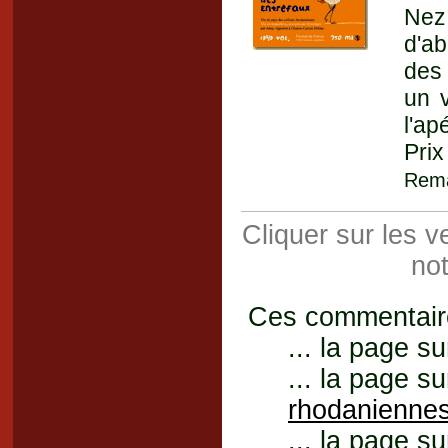
Nez
d'ab
des
un v
l'ap
Prix
Rema
Cliquer sur les 
not
Ces commentaires
... la page su
... la page su
rhodanienne
... la page su