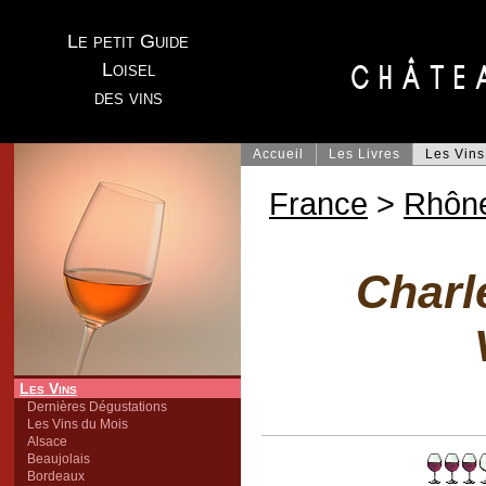
Le petit Guide
Loisel
des vins
Accueil
Les Livres
Les Vins
France
>
Rhôn
Charl
Les Vins
Dernières Dégustations
Les Vins du Mois
Alsace
Beaujolais
Bordeaux