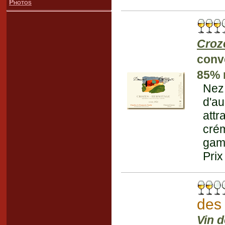
Photos
Croz
conv
85% 
Nez
d'a
att
crém
gamb
Prix
des
Vin 