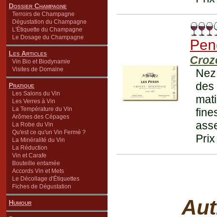
Dossier Champagne
Terroirs de Champagne
Dégustation du Champagne
L'Étiquette du Champagne
Le Dosage du Champagne
Pen
Les Articles
Croz
Vin Bio et Biodynamie
Visites de Domaine
Nez 
des 
Pratique
Les Salons du Vin
mati
Les Verres à Vin
La Température du Vin
fin
Arômes des Cépages
asse
La Robe du Vin
Qu'est ce qu'un Vin Fermé ?
Prix
La Minéralité du Vin
La Réduction
Vin et Carafe
Bouteille entamée
Accords Vin et Mets
Le Décollage d'Étiquettes
Fiches de Dégustation
Aut
Humour