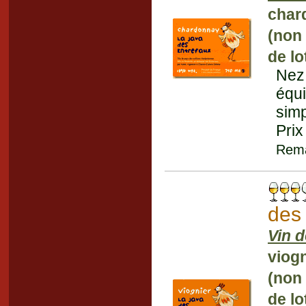
char
(non
de lo
Nez 
équ
simp
Prix
Rema
des
Vin 
viogn
(non
de lo