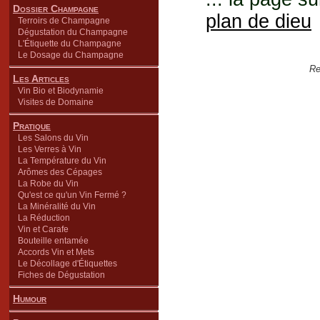
Dossier Champagne
plan de dieu
Terroirs de Champagne
Dégustation du Champagne
L'Étiquette du Champagne
Le Dosage du Champagne
Re
Les Articles
Vin Bio et Biodynamie
Visites de Domaine
Pratique
Les Salons du Vin
Les Verres à Vin
La Température du Vin
Arômes des Cépages
La Robe du Vin
Qu'est ce qu'un Vin Fermé ?
La Minéralité du Vin
La Réduction
Vin et Carafe
Bouteille entamée
Accords Vin et Mets
Le Décollage d'Étiquettes
Fiches de Dégustation
Humour