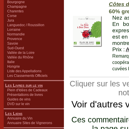
Bourgogne
Côtes d
Champagne
60% gr
Charentes
Corse
Nez as
Jura
En bo
Languedoc / Roussillon
expres
Lorraine
Normandie
est en
Provence
montre
Savoie
Sud-Ouest
Prix :
Vallée de la Loire
Remarq
Vallée du Rhône
Italie
coopéra
Hongrie
cuvées 
Liste des Appellations
Les Classements Officiels
Cliquer sur les 
Les Livres sur le vin
Plein d'Idées de Cadeaux
not
Présentations de livres
Guides de vins
Voir d'autres 
DVD sur le vin
Les Liens
Ces commentaires
Annuaire du Vin
Annuaire Sites de Vignerons
... la page su