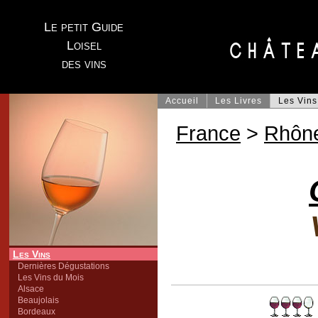
Le petit Guide
Loisel
des vins
Accueil
Les Livres
Les Vins
France
>
Rhôn
Les Vins
Dernières Dégustations
Les Vins du Mois
Alsace
Beaujolais
Bordeaux